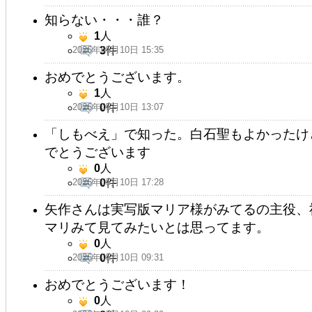
知らない・・・誰？
1
人
2026年05月10日 15:35
3
件
おめでとうございます。
1
人
2026年05月10日 13:07
0
件
「しもべえ」で知った。白石聖もよかったけ
でとうございます
0
人
2026年05月10日 17:28
0
件
矢作さんは実写版マリア様がみてるの主役、
マリみて見てみたいとは思ってます。
0
人
2026年05月10日 09:31
0
件
おめでとうございます！
0
人