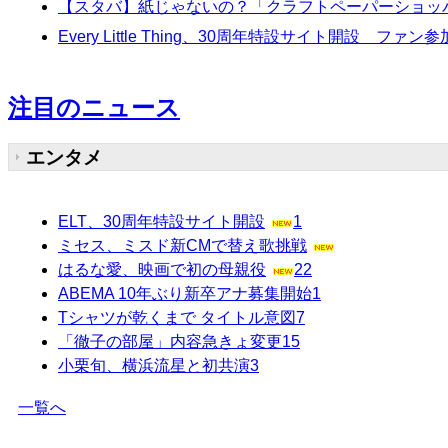
【スタバ】紙じゃないの？「クラフトペーパーショッパ
Every Little Thing、30周年特設サイト開設 ファン参
注目のニュース
エンタメ
ELT、30周年特設サイト開設
1
ミセス、ミスド新CMで替え歌挑戦
はるな愛、映画で初の母親役
22
ABEMA 10年ぶり新卒アナ募集開始
1
Tシャツが乾くまで タイトル意図
7
「徹子の部屋」内容急きょ変更
15
小栗旬、横浜流星と初共演
3
一覧へ