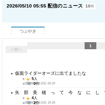
2026/05/10 05:55 配信のニュース
10
件
つぶやき
1
< 前へ
仮面ライダーオーズに出てましたな
5
人
2026年05月10日 06:20
0
件
矢 部 美 穂 っ て 今 な に し 
4
人
2026年05月10日 10:29
2
件