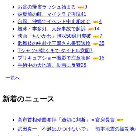
お盆の帰省ラッシュ始まる
9
被爆前の町、マイクラで再現
41
台風、沖縄でイベント中止相次ぐ
4
競泳・本多灯、人身事故で起訴
14
映画「ちいかわ」興収50億円突破
7
歌舞伎の中村小三郎さん書類送検
35
Tシャツが乾くまで タイトル意図
7
プリキュアショー撮影で注意喚起
15
手術中の大地震、動画に反響
26
一覧へ
新着のニュース
高市首相靖国参拝「適切に判断」＝官房長官
武田真一「不満はぶつけないで」 熊本地震の被災地