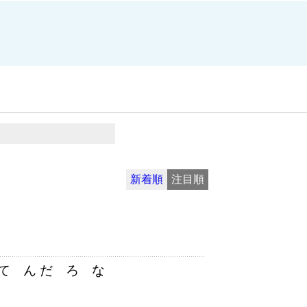
新着順
注目順
て ん だ ろ な