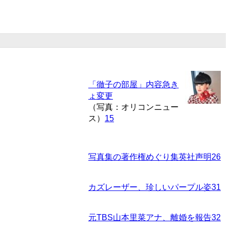
「徹子の部屋」内容急き
ょ変更
（写真：オリコンニュー
ス）
15
写真集の著作権めぐり集英社声明
26
カズレーザー、珍しいパープル姿
31
元TBS山本里菜アナ、離婚を報告
32