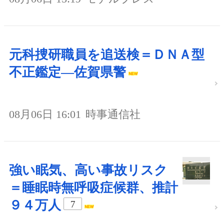
元科捜研職員を追送検＝ＤＮＡ型
不正鑑定―佐賀県警
08月06日 16:01
時事通信社
強い眠気、高い事故リスク
＝睡眠時無呼吸症候群、推計
９４万人
7