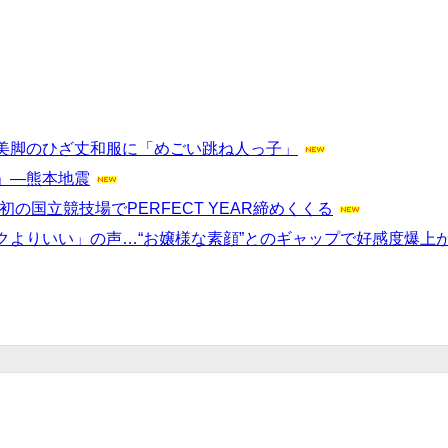
美脚のひざ丈和服に「めごい跳ね人っ子」
」―熊本地震
決定 初の国立競技場でPERFECT YEAR締めくくる
よりいい」の声…“お嬢様な素顔”とのギャップで好感度爆上