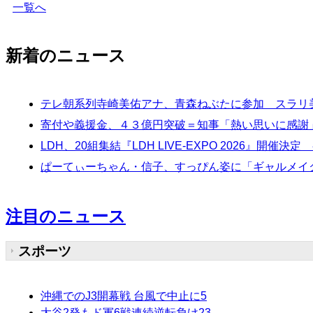
一覧へ
新着のニュース
テレ朝系列寺崎美佑アナ、青森ねぶたに参加 スラリ
寄付や義援金、４３億円突破＝知事「熱い思いに感謝
LDH、20組集結『LDH LIVE-EXPO 2026』開催
ぱーてぃーちゃん・信子、すっぴん姿に「ギャルメイク
注目のニュース
スポーツ
沖縄でのJ3開幕戦 台風で中止に
5
大谷2発もド軍6戦連続逆転負け
23