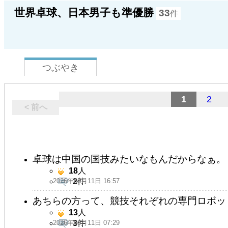
世界卓球、日本男子も準優勝
33
件
つぶやき
1
2
< 前へ
卓球は中国の国技みたいなもんだからなぁ。
18
人
2026年05月11日 16:57
2
件
あちらの方って、競技それぞれの専門ロボッ
13
人
2026年05月11日 07:29
3
件