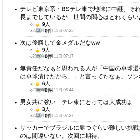
テレビ東京系・BSテレ東で地味に中継、そ
長までしているが、世間の関心はどれくらい
9
人
2026年05月11日 07:23
0
件
次は優勝して金メダルだなww
9
人
2026年05月11日 07:17
0
件
無責任だなぁと思われる人が「中国の卓球選
は卓球漬けだから。」と言ってたなぁ。ソン
6
人
2026年05月11日 06:44
0
件
男女共に強い テレ東にとっては大成功よ
3
人
2026年05月11日 07:27
0
件
サッカーでブラジルに勝つぐらい難しい挑戦
のは間違いない。次回に期待。