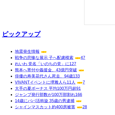
ピックアップ
地震発生情報
戦争の悲惨な展示 子へ配慮模索
47
れいわ 党名「いのちの党」に
127
熊本へ寄付や義援金、43億円突破
俳優の寿美花代さん死去、94歳
133
VIVANTイベントに堺雅人ら11人
7
大手の夏ボーナス 平均100万円超
91
ジャンプ発行部数が100万部割れ
166
14歳にパパ活斡旋 35歳の男逮捕
シャインマスカット約400房被害
28