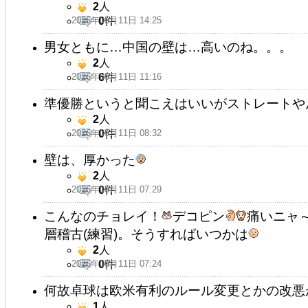
2
人
2026年05月11日 14:25
0
件
男女ともに…中国の壁は…高いのね。。。
2
人
2026年05月11日 11:16
6
件
準優勝というと聞こえはいいがストレートや
2
人
2026年05月11日 08:32
0
件
壁は、厚かった
2
人
2026年05月11日 07:29
0
件
こんなのチョレイ！
デコピン
痛いニャ
層稽古(練習)。そうすればいつかは
2
人
2026年05月11日 07:24
0
件
何故卓球は欧米有利のルール変更とかの改悪
1
人