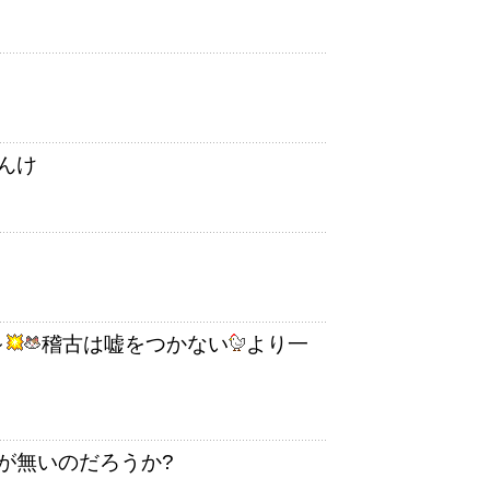
んけ
～
稽古は嘘をつかない
より一
が無いのだろうか?