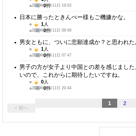
2026年05月11日 19:03
0
件
日本に勝ったときんぺー様もご機嫌かな。
1
人
2026年05月11日 08:09
0
件
男女ともに、ついに悲願達成か？と思われた
1
人
2026年05月11日 07:47
0
件
男子の方が女子より中国との差を感じました
いので、これからに期待したいですね。
0
人
2026年05月11日 20:44
0
件
1
2
< 前へ