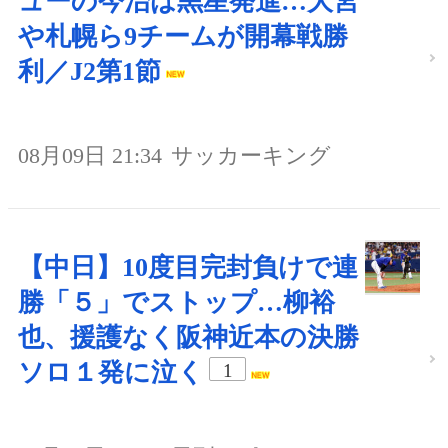
ューの今治は黒星発進…大宮
や札幌ら9チームが開幕戦勝
利／J2第1節
08月09日 21:34
サッカーキング
【中日】10度目完封負けで連
勝「５」でストップ…柳裕
也、援護なく阪神近本の決勝
ソロ１発に泣く
1