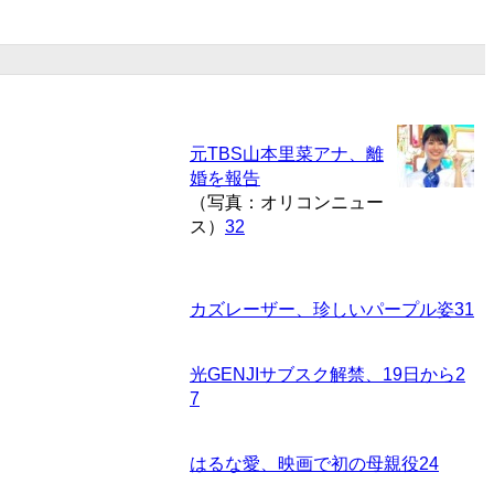
元TBS山本里菜アナ、離
婚を報告
（写真：オリコンニュー
ス）
32
カズレーザー、珍しいパープル姿
31
光GENJIサブスク解禁、19日から
2
7
はるな愛、映画で初の母親役
24