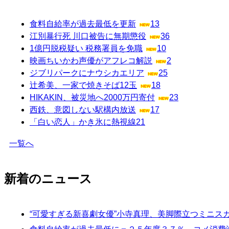
食料自給率が過去最低を更新
13
江別暴行死 川口被告に無期懲役
36
1億円脱税疑い 税務署員を免職
10
映画ちいかわ声優がアフレコ解説
2
ジブリパークにナウシカエリア
25
辻希美、一家で焼きそば12玉
18
HIKAKIN、被災地へ2000万円寄付
23
西鉄、意図しない駅構内放送
17
「白い恋人」かき氷に熱視線
21
一覧へ
新着のニュース
“可愛すぎる新喜劇女優”小寺真理、美脚際立つミニス