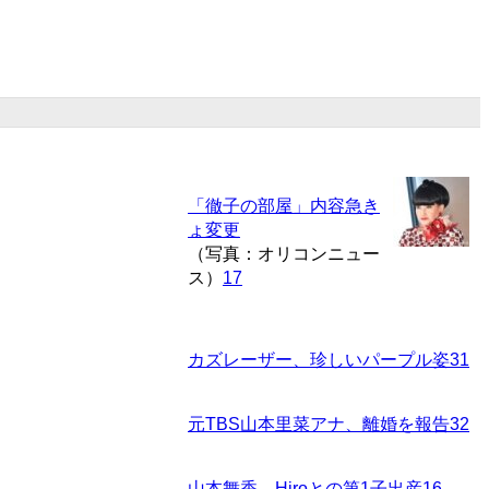
「徹子の部屋」内容急き
ょ変更
（写真：オリコンニュー
ス）
17
カズレーザー、珍しいパープル姿
31
元TBS山本里菜アナ、離婚を報告
32
山本舞香、Hiroとの第1子出産
16