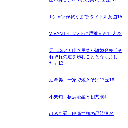
Tシャツが乾くまで タイトル意図
15
VIVANTイベントに堺雅人ら11人
22
元TBSアナ山本里菜が離婚発表「そ
れぞれの道を歩むこととなりまし
た」
13
辻希美、一家で焼きそば12玉
18
小栗旬、横浜流星と初共演
4
はるな愛、映画で初の母親役
24