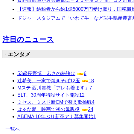
食料自給率が過去最低に＝２５年度３７％、コメ消費
【速報】納税者から約1億5000万円受け取り…国税職
ドジャースタジアムで「いわて牛」など岩手県産農畜産物
注目のニュース
エンタメ
53歳長野博、若さの秘訣は
6
辻希美、一家で焼きそば12玉
18
Mステ 西川貴教「アレも着ます」
7
ELT、30周年特設サイト開設
12
ミセス、ミスド新CMで替え歌挑戦
4
はるな愛、映画で初の母親役
24
ABEMA 10年ぶり新卒アナ募集開始
1
一覧へ