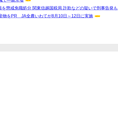
減で―農水省
員を懲戒免職処分 関東信越国税局 詐欺などの疑いで刑事告発も
をPR JA全農いわてが8月10日～12日に実施