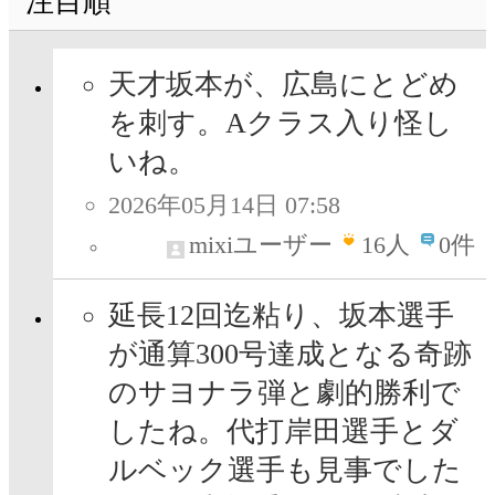
注目順
天才坂本が、広島にとどめ
を刺す。Aクラス入り怪し
いね。
2026年05月14日 07:58
mixiユーザー
16
人
0件
延長12回迄粘り、坂本選手
が通算300号達成となる奇跡
のサヨナラ弾と劇的勝利で
したね。代打岸田選手とダ
ルベック選手も見事でした