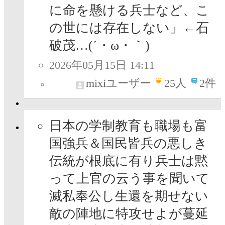
に命を懸ける兵士など、こ
の世には存在しない」←石
破茂…(´・ω・｀)
2026年05月15日 14:11
mixiユーザー
25
人
2件
日本の学制教育も職場も富
国強兵＆国民皆兵の悪しき
伝統が根底に有り兵士は黙
って上官の云う事を聞いて
滅私奉公し生還を期せない
敵の陣地に特攻せよが蔓延