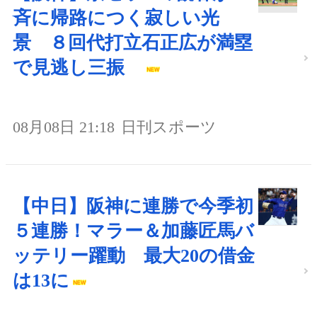
斉に帰路につく寂しい光
景 ８回代打立石正広が満塁
で見逃し三振
08月08日 21:18
日刊スポーツ
【中日】阪神に連勝で今季初
５連勝！マラー＆加藤匠馬バ
ッテリー躍動 最大20の借金
は13に