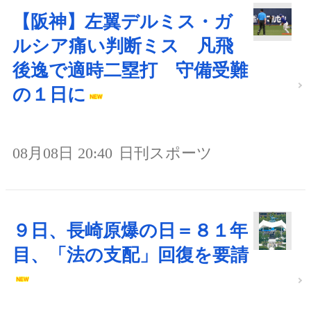
【阪神】左翼デルミス・ガ
ルシア痛い判断ミス 凡飛
後逸で適時二塁打 守備受難
の１日に
08月08日 20:40
日刊スポーツ
９日、長崎原爆の日＝８１年
目、「法の支配」回復を要請