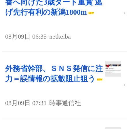
番へ向けた3歳ダート重賞 逃
げ先行有利の新潟1800m
08月09日 06:35
netkeiba
外務省幹部、ＳＮＳ発信に注
力＝誤情報の拡散阻止狙う
08月09日 07:31
時事通信社