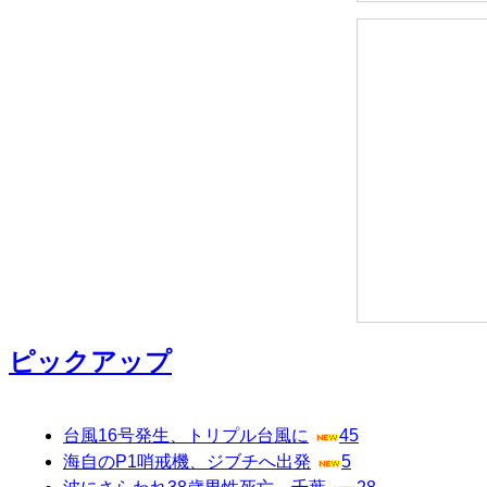
ピックアップ
台風16号発生、トリプル台風に
45
海自のP1哨戒機、ジブチへ出発
5