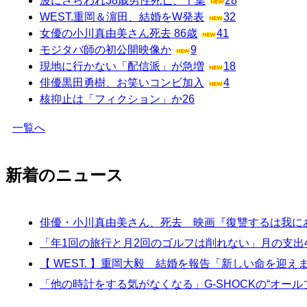
波にさらわれ38歳男性死亡、千葉
28
WEST.重岡＆濵田、結婚をW発表
32
女優の小川真由美さん死去 86歳
41
モジタバ師の初公開映像か
9
現地に行かない「配信派」が急増
18
俳優黒田勇樹、お笑いコンビ加入
4
核抑止は「フィクション」か
26
一覧へ
新着のニュース
俳優・小川真由美さん、死去 映画『復讐するは我に
「年1回の旅行と月2回のゴルフは削れない」月の支出
【 WEST. 】重岡大毅 結婚を報告「新しい命を迎
「他の時計をする気がなくなる」G-SHOCKの“オ