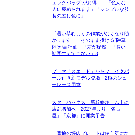
ェックバッグ”がお得！ 「色んな
人に褒められます」「シンプルな服
装の差し色に」
「暑い草むしりの作業がなくなり助
かります」 そのまま撒ける“除草
剤”が高評価 「差が歴然」「長い
期間生えてこない」
8
プーマ「スエード」からフェイクパ
ール付き新モデル登場、2種のシュ
ーレース用意
スターバックス、新幹線ホーム上に
店舗増加へ 2027年より「名古
屋」「京都」に開業予告
「普通の焼肉プレートは使う気にな