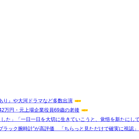
あり』や大河ドラマなど多数出演
42万円・元上場企業役員69歳の老後
えました」「一日一日を大切に生きていこうと、覚悟を新たにして
ールブラック腕時計”が高評価 「ちらっと見ただけで確実に視認