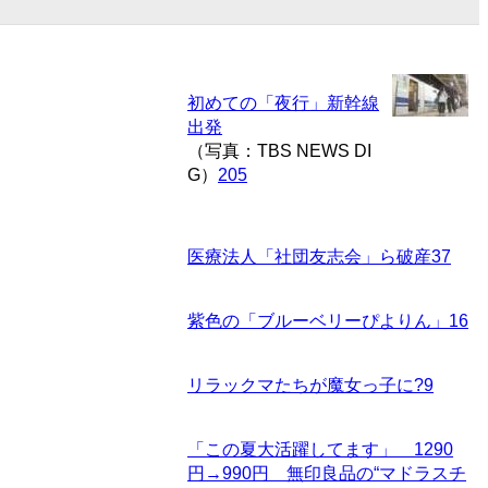
初めての「夜行」新幹線
出発
（写真：TBS NEWS DI
G）
205
医療法人「社団友志会」ら破産
37
紫色の「ブルーベリーぴよりん」
16
リラックマたちが魔女っ子に?
9
「この夏大活躍してます」 1290
円→990円 無印良品の“マドラスチ