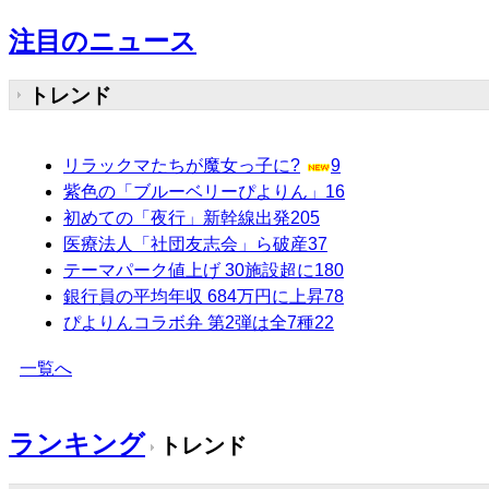
注目のニュース
トレンド
リラックマたちが魔女っ子に?
9
紫色の「ブルーベリーぴよりん」
16
初めての「夜行」新幹線出発
205
医療法人「社団友志会」ら破産
37
テーマパーク値上げ 30施設超に
180
銀行員の平均年収 684万円に上昇
78
ぴよりんコラボ弁 第2弾は全7種
22
一覧へ
ランキング
トレンド