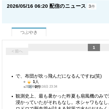
2026/05/16 06:20 配信のニュース
3
件
つぶやき
1
< 前へ
で、布団が吹っ飛んだになるんですね(笑)
1
人
2026年05月16日 23:34
0
件
観測史上、最も暑かった昨夏も扇風機のみで
浸かっていたがそれもなし。水シャワもなし
ロドロで脳血管が詰まる対策で水だけはたく