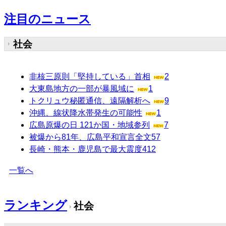
注目のニュース
社会
非核三原則「堅持している」首相
2
大東島地方の一部が暴風域に
1
トクリュウ秘匿通信、遠隔解析へ
9
沖縄、線状降水帯発生の可能性
1
広島原爆の日 121か国・地域参列
7
被爆から81年、広島平和宣言全文
57
長崎・熊本・鹿児島で最大震度4
12
一覧へ
ランキング
社会