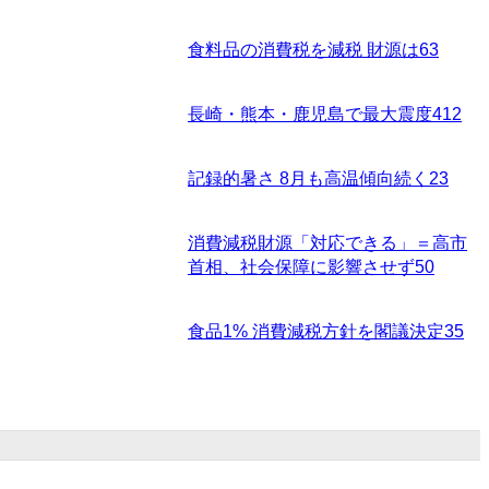
食料品の消費税を減税 財源は
63
長崎・熊本・鹿児島で最大震度4
12
記録的暑さ 8月も高温傾向続く
23
消費減税財源「対応できる」＝高市
首相、社会保障に影響させず
50
食品1% 消費減税方針を閣議決定
35