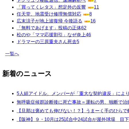
トクリュウ秘匿通信、遠隔解析へ
7
「買ってくレタス」想定外の反響
11
任天堂、地震受け修理無償対応
8
広末涼子が地上波復帰 今後語る
16
「無料であげます」投稿の正体
62
松のや「ママ応援割引」なぜ炎上
46
ドラマーの三原重夫さん死去
5
一覧へ
新着のニュース
5人組アイドル、メンバーが「重大な契約違反」により
無呼吸症候群診断後に死亡事故＝運転の男、独断で治
【旦那は褒めても伸びない！？】うまーく手のひらで転
【阪神】９・10月は25試合中24試合が屋外球場 