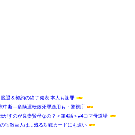
脱退＆契約の終了発表 本人も謝罪
療中断―危険運転致死罪適用も・警視庁
がすのが良妻賢母なの？＜第4話＞#4コマ母道場
目下の宿敵巨人は…残る対戦カードにも違い