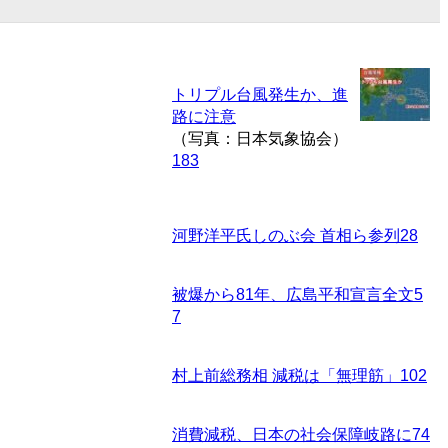
トリプル台風発生か、進
路に注意
（写真：日本気象協会）
183
河野洋平氏しのぶ会 首相ら参列
28
被爆から81年、広島平和宣言全文
5
7
村上前総務相 減税は「無理筋」
102
消費減税、日本の社会保障岐路に
74