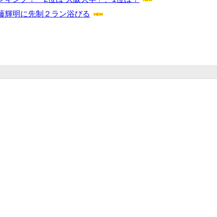
藤輝明に先制２ラン浴びる