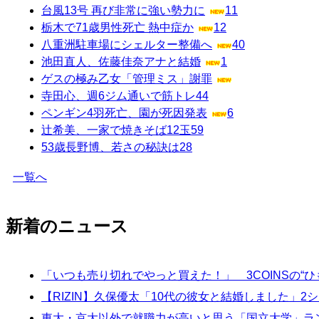
台風13号 再び非常に強い勢力に
11
栃木で71歳男性死亡 熱中症か
12
八重洲駐車場にシェルター整備へ
40
池田直人、佐藤佳奈アナと結婚
1
ゲスの極み乙女「管理ミス」謝罪
寺田心、週6ジム通いで筋トレ
44
ペンギン4羽死亡、園が死因発表
6
辻希美、一家で焼きそば12玉
59
53歳長野博、若さの秘訣は
28
一覧へ
新着のニュース
「いつも売り切れでやっと買えた！」 3COINSの
【RIZIN】久保優太「10代の彼女と結婚しました」
東大・京大以外で就職力が高いと思う「国立大学」ラン