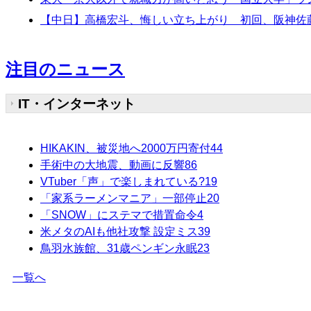
【中日】高橋宏斗、悔しい立ち上がり 初回、阪神佐
注目のニュース
IT・インターネット
HIKAKIN、被災地へ2000万円寄付
44
手術中の大地震、動画に反響
86
VTuber「声」で楽しまれている?
19
「家系ラーメンマニア」一部停止
20
「SNOW」にステマで措置命令
4
米メタのAIも他社攻撃 設定ミス
39
鳥羽水族館、31歳ペンギン永眠
23
一覧へ