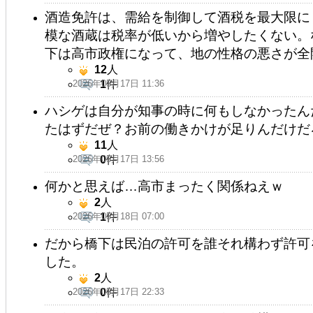
酒造免許は、需給を制御して酒税を最大限に
模な酒蔵は税率が低いから増やしたくない。
下は高市政権になって、地の性格の悪さが全
12
人
2026年05月17日 11:36
1
件
ハシゲは自分が知事の時に何もしなかったん
たはずだぜ？お前の働きかけが足りんだけだ
11
人
2026年05月17日 13:56
0
件
何かと思えば…高市まったく関係ねえｗ
2
人
2026年05月18日 07:00
1
件
だから橋下は民泊の許可を誰それ構わず許可
した。
2
人
2026年05月17日 22:33
0
件