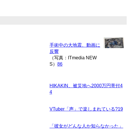
手術中の大地震、動画に
反響
（写真：ITmedia NEW
S）
86
HIKAKIN、被災地へ2000万円寄付
4
4
VTuber「声」で楽しまれている?
19
「彼女がどんな人か知らなかった」