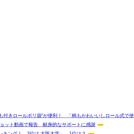
“ひも付きロールポリ袋”が便利！ 「柄もかわいいしロール式で
2ショット動画で報告 献身的なサポートに感謝
キング！ 2位は 大阪大学」、1位は？