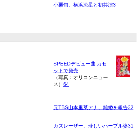
小栗旬、横浜流星と初共演
3
SPEEDデビュー曲 カセ
ットで発売
（写真：オリコンニュー
ス）
64
元TBS山本里菜アナ、離婚を報告
32
カズレーザー、珍しいパープル姿
31