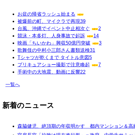
お盆の帰省ラッシュ始まる
被爆前の町、マイクラで再現
39
台風、沖縄でイベント中止相次ぐ
2
競泳・本多灯、人身事故で起訴
14
映画「ちいかわ」興収50億円突破
3
歌舞伎の中村小三郎さん書類送検
31
Tシャツが乾くまで タイトル意図
5
プリキュアショー撮影で注意喚起
7
手術中の大地震、動画に反響
22
一覧へ
新着のニュース
森脇健児、絶頂期の年収明かす 都内マンション＆高