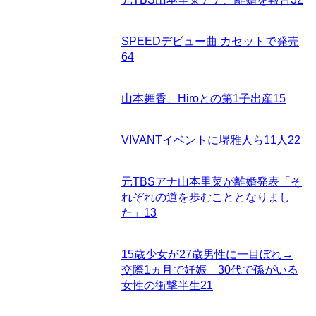
SPEEDデビュー曲 カセットで発売
64
山本舞香、Hiroとの第1子出産
15
VIVANTイベントに堺雅人ら11人
22
元TBSアナ山本里菜が離婚発表「そ
れぞれの道を歩むこととなりまし
た」
13
15歳少女が27歳男性に一目ぼれ→
交際1ヵ月で妊娠 30代で孫がいる
女性の衝撃半生
21