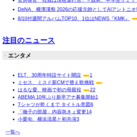
官房長官「拉致は現在進行形」＝政府、中学生サミッ
DeNA、横濱漢祭 2026の応援元帥としてAIアントニ
8/10付週間アルバムTOP10、1位はNEWS『KMK』
注目のニュース
エンタメ
ELT、30周年特設サイト開設
1
ミセス、ミスド新CMで替え歌挑戦
はるな愛、映画で初の母親役
22
ABEMA 10年ぶり新卒アナ募集開始
1
Tシャツが乾くまで タイトル意図
6
「徹子の部屋」内容急きょ変更
14
小栗旬、横浜流星と初共演
3
一覧へ