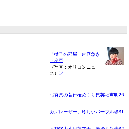
「徹子の部屋」内容急き
ょ変更
（写真：オリコンニュー
ス）
14
写真集の著作権めぐり集英社声明
26
カズレーザー、珍しいパープル姿
31
元TBS山本里菜アナ、離婚を報告
32