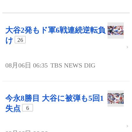
大谷2発もド軍6戦連続逆転負
け
26
08月06日 06:35
TBS NEWS DIG
今永8勝目 大谷に被弾も5回1
失点
6