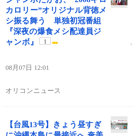
カロリー”オリジナル背徳メ
シ振る舞う 単独初冠番組
『深夜の爆食メシ配達員ジ
ャンボ』
1
08月07日 12:01
オリコンニュース
【台風13号】きょう昼すぎ
に沖縄本島に最接近へ 奄美