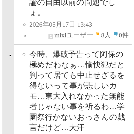
論の自由以前の問題でし
ょ。
2026年05月17日 13:43
mixiユーザー
8
人
0件
今時、爆破予告って阿保の
極めだわなぁ…愉快犯だと
判って居ても中止せざるを
得ないって事が悲しいカ
モ…東大入れなかった無能
者じゃない事を祈るわ…学
園祭行かないおっさんの戯
言だけど…大汗