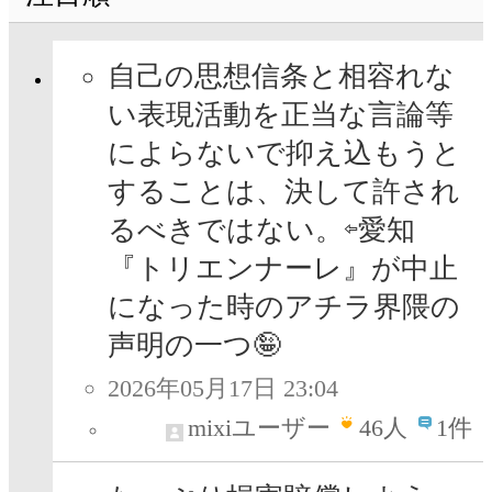
自己の思想信条と相容れな
い表現活動を正当な言論等
によらないで抑え込もうと
することは、決して許され
るべきではない。⇦愛知
『トリエンナーレ』が中止
になった時のアチラ界隈の
声明の一つ🤪
2026年05月17日 23:04
mixiユーザー
46
人
1件