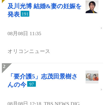
及川光博 結婚&妻の妊娠を
発表
191
08月08日 11:35
オリコンニュース
「要介護5」志茂田景樹さ
んの今
97
08月08日 12:18
TBS NEWS DIG