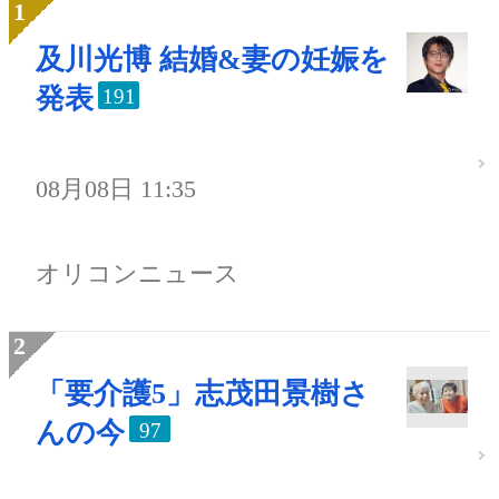
及川光博 結婚&妻の妊娠を
発表
191
08月08日 11:35
オリコンニュース
「要介護5」志茂田景樹さ
んの今
97