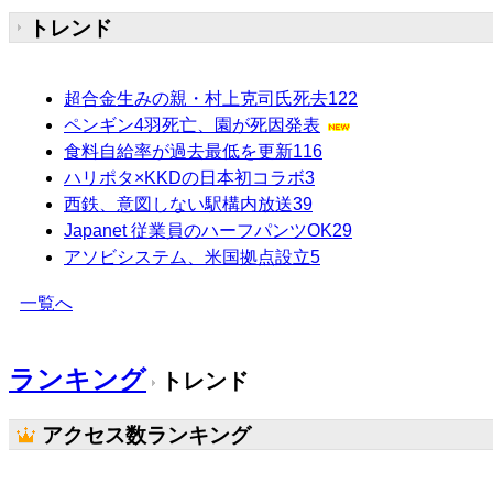
トレンド
超合金生みの親・村上克司氏死去
122
ペンギン4羽死亡、園が死因発表
食料自給率が過去最低を更新
116
ハリポタ×KKDの日本初コラボ
3
西鉄、意図しない駅構内放送
39
Japanet 従業員のハーフパンツOK
29
アソビシステム、米国拠点設立
5
一覧へ
ランキング
トレンド
アクセス数ランキング