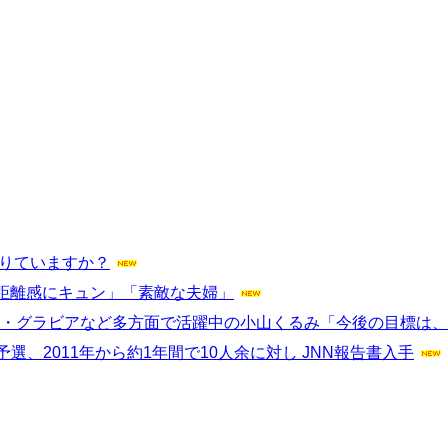
足りていますか？
距離感にキュン」「素敵な夫婦」
ドル・グラビアなど多方面で活躍中の小山くるみ「今後の目標は
選、2011年から約1年間で10人余に対し JNN報告書入手