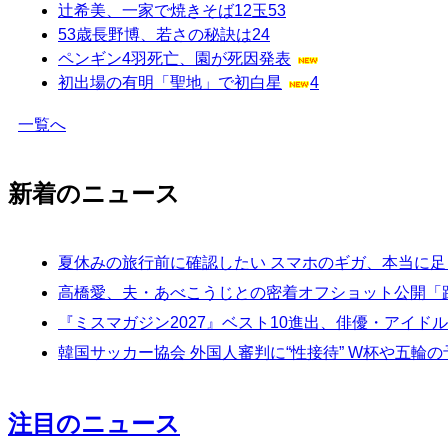
辻希美、一家で焼きそば12玉
53
53歳長野博、若さの秘訣は
24
ペンギン4羽死亡、園が死因発表
初出場の有明「聖地」で初白星
4
一覧へ
新着のニュース
夏休みの旅行前に確認したい スマホのギガ、本当に
高橋愛、夫・あべこうじとの密着オフショット公開「
『ミスマガジン2027』ベスト10進出、俳優・アイ
韓国サッカー協会 外国人審判に“性接待” W杯や五輪の予
注目のニュース