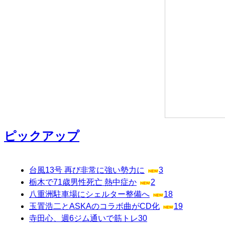
ピックアップ
台風13号 再び非常に強い勢力に
3
栃木で71歳男性死亡 熱中症か
2
八重洲駐車場にシェルター整備へ
18
玉置浩二とASKAのコラボ曲がCD化
19
寺田心、週6ジム通いで筋トレ
30