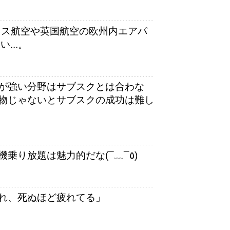
スイス航空や英国航空の欧州内エアパ
...。
が強い分野はサブスクとは合わな
物じゃないとサブスクの成功は難し
鉄道よりも飛行機好きなワイにとっては飛行機乗り放題は魅力的だな(¯﹏¯٥)
れ、死ぬほど疲れてる」