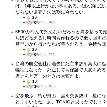
ば、1年以上行かない事もある。個人的には
ならない販売方法は割に合わない。
2
人
2026年05月18日 16:27
0
件
5500万なんて払えないだろうと高を括って
ちほど払えるし時間も作れるので乗り回すだ
算早いから得となれば買うだろう。金持ちほ
2
人
2026年05月18日 12:16
0
件
台湾の航空会社は過去に死亡事故を莫大に起
犠牲になった。死亡しても保証で大変もめる
慮せんと万一のときは大変だよ。
1
人
2026年05月18日 15:36
1
件
空を飛ぶ 街が飛ぶ 雲を突き抜け 星にな
とまずいよね。あ、TOKIOと思ったでしょ？