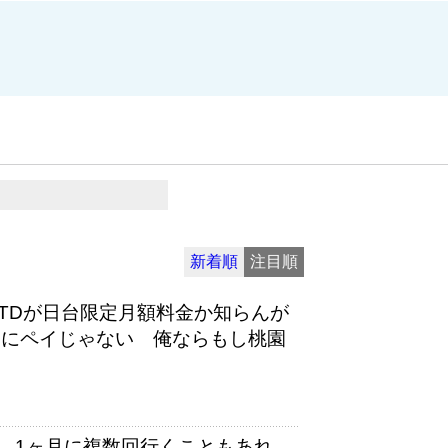
新着順
注目順
NTDが日台限定月額料金か知らんが
普通にペイじゃない 俺ならもし桃園
、1ヶ月に複数回行くこともあれ