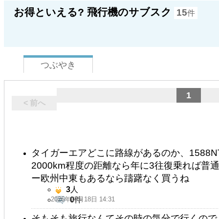
お得といえる? 飛行機のサブスク
15
件
つぶやき
1
< 前へ
タイガーエアどこに路線があるのか、1588
2000km程度の距離なら年に3往復乗れば
ー欧州中東もあるなら躊躇なく買うね
3
人
2026年05月18日 14:31
0
件
そもそも旅行なんてその時の気分で行くので