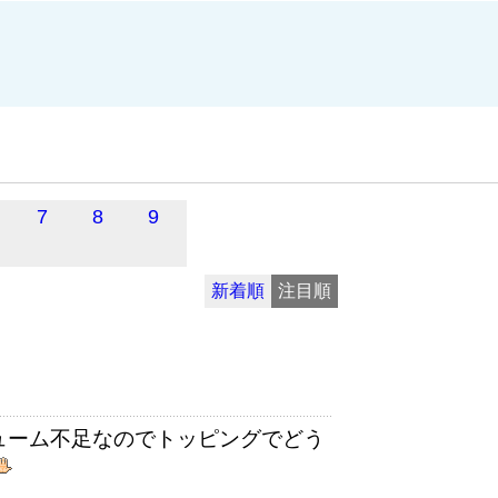
7
8
9
新着順
注目順
ューム不足なのでトッピングでどう