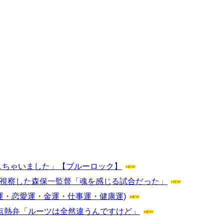
しちゃいました」【ブルーロック】
開を視察した森保一監督「魂を感じる試合だった」
合運・恋愛運・金運・仕事運・健康運)
共通点熱弁「ルーツは全然違うんですけど」