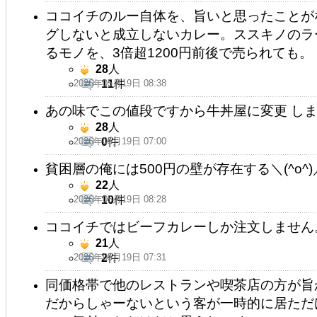
ココイチのルー自体を、旨いと思ったことが
グしないと成立しないカレー。ススキノのラー
るモノを、3倍超1200円前後で売られても。
28
人
2026年05月19日 08:38
11
件
あの味でこの値段ですから牛丼屋に変更 し
28
人
2026年05月19日 07:00
0
件
貧困層の俺には500円の壁が存在する＼(^o^)
22
人
2026年05月19日 08:28
10
件
ココイチではビーフカレーしか注文しません
21
人
2026年05月19日 07:31
2
件
同価格帯で他のレストランや喫茶店の方が旨
だからしゃーないという客が一時的に居ただ