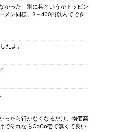
なかった。別に具というかトッピン
メン同様、3～400円以内ででき
ましたよ。
／
。
かったら行かなくなるだけ。物価高
けでそれならCoCo壱で無くて良い