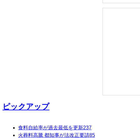
ピックアップ
食料自給率が過去最低を更新
237
火葬料高騰 都知事が法改正要請
85