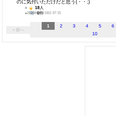
のに気付いただけだと思う(・・;)
18
人
2026年05月19日 07:15
0
件
1
2
3
4
5
6
< 前へ
10