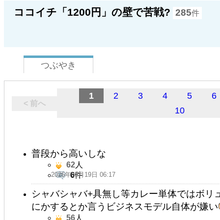
ココイチ「1200円」の壁で苦戦?
285
件
つぶやき
1
2
3
4
5
6
< 前へ
10
普段から高いしな
62
人
2026年05月19日 06:17
6
件
シャバシャバ+具無し等カレー単体ではボリ
にかするとか言うビジネスモデル自体が嫌い
56
人