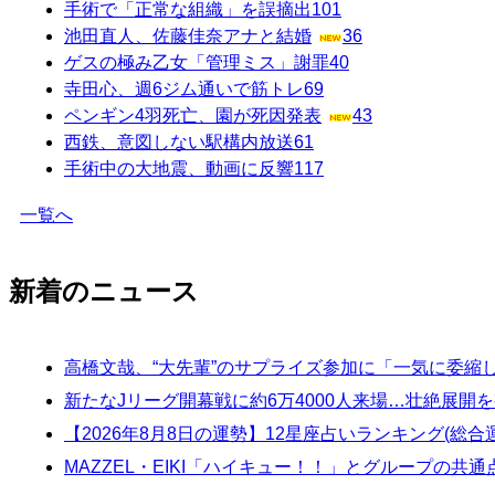
手術で「正常な組織」を誤摘出
101
池田直人、佐藤佳奈アナと結婚
36
ゲスの極み乙女「管理ミス」謝罪
40
寺田心、週6ジム通いで筋トレ
69
ペンギン4羽死亡、園が死因発表
43
西鉄、意図しない駅構内放送
61
手術中の大地震、動画に反響
117
一覧へ
新着のニュース
高橋文哉、“大先輩”のサプライズ参加に「一気に委縮
新たなJリーグ開幕戦に約6万4000人来場…壮絶展
【2026年8月8日の運勢】12星座占いランキング(総
MAZZEL・EIKI「ハイキュー！！」とグループの