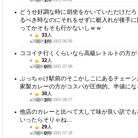
1
件
どうせ好調な時に胡坐をかいていただけだろ
るべき時なのにそれをせずに梃入れが後手に
ってかそもそも行かないしｗｗ
33
人
2026年05月19日 06:56
1
件
ココイチ行くくらいなら高級レトルトの方が
32
人
2026年05月19日 07:08
0
件
ぶっちゃけ駅前のそこかしこにあるチェーン
家製カレーの方がコスパが圧倒的。半値にな
30
人
2026年05月19日 09:27
3
件
他店のカレーと比べて大して味が良い訳でも
いったらそりゃね…
29
人
2026年05月19日 07:18
0
件