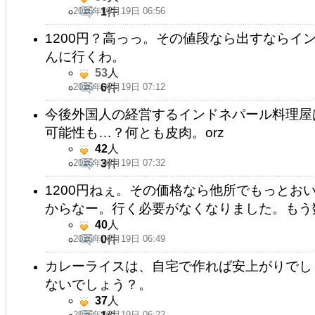
2026年05月19日 06:56
1
件
1200円？高っっ。その値段なら出すならイ
んに行くわ。
53
人
2026年05月19日 07:12
6
件
今後外国人の経営するインドネパール料理屋
可能性も…？何とも皮肉。orz
42
人
2026年05月19日 07:32
3
件
1200円ねぇ。その価格なら他所でもっとお
からなー。行く必要がなくなりました。もう
40
人
2026年05月19日 06:49
0
件
カレーライスは、自宅で作れば安上がりでし
ないでしょう？。
37
人
2026年05月19日 06:22