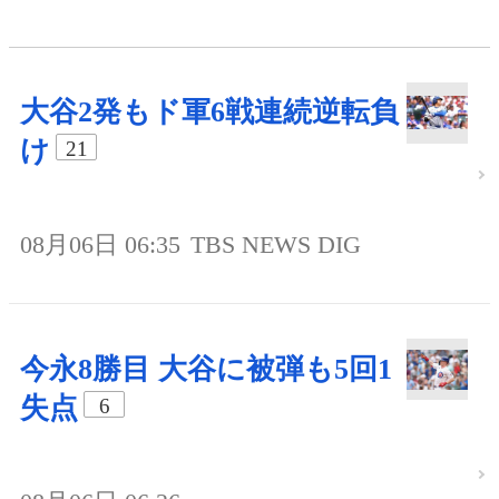
大谷2発もド軍6戦連続逆転負
け
21
08月06日 06:35
TBS NEWS DIG
今永8勝目 大谷に被弾も5回1
失点
6