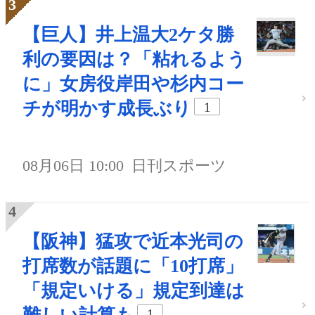
【巨人】井上温大2ケタ勝
利の要因は？「粘れるよう
に」女房役岸田や杉内コー
チが明かす成長ぶり
1
08月06日 10:00
日刊スポーツ
【阪神】猛攻で近本光司の
打席数が話題に「10打席」
「規定いける」規定到達は
1