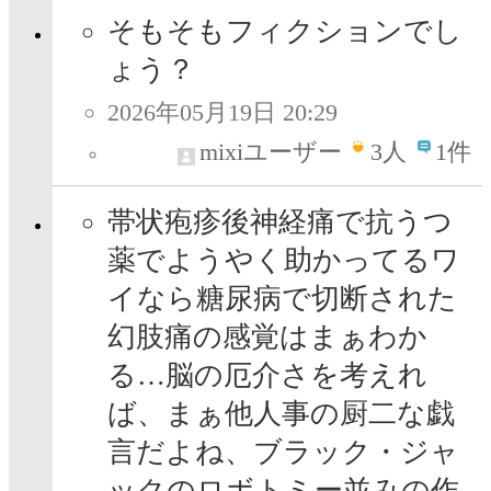
そもそもフィクションでし
ょう？
2026年05月19日 20:29
mixiユーザー
3
人
1件
帯状疱疹後神経痛で抗うつ
薬でようやく助かってるワ
イなら糖尿病で切断された
幻肢痛の感覚はまぁわか
る…脳の厄介さを考えれ
ば、まぁ他人事の厨二な戯
言だよね、ブラック・ジャ
ックのロボトミー並みの作