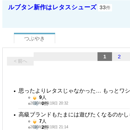
ルブタン新作はレタスシューズ
33
件
つぶやき
1
2
< 前へ
思ったよりレタスじゃなかった… もっとワ
9
人
2026年05月19日 20:32
0
件
高級ブランドもたまには遊びたくなるのかし
7
人
2026年05月19日 21:14
2
件