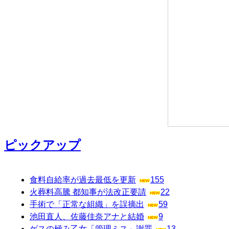
ピックアップ
食料自給率が過去最低を更新
155
火葬料高騰 都知事が法改正要請
22
手術で「正常な組織」を誤摘出
59
池田直人、佐藤佳奈アナと結婚
9
ゲスの極み乙女「管理ミス」謝罪
13