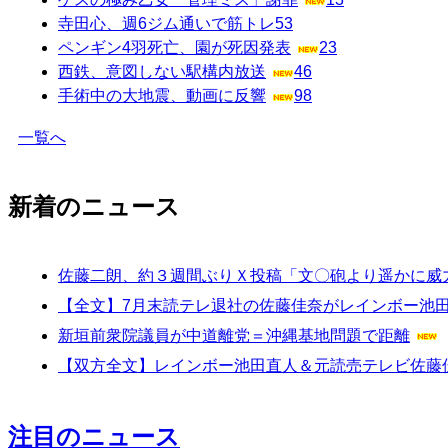
寺田心、週6ジム通いで筋トレ
53
ペンギン4羽死亡、園が死因発表
23
西鉄、意図しない駅構内放送
46
手術中の大地震、動画に反響
98
一覧へ
新着のニュース
佐藤二朗、約３週間ぶりＸ投稿「文〇砲より遥かに威
【全文】7月末読テレ退社の佐藤佳奈がレインボー池
新垣前衆院議員が中道離党＝沖縄基地問題で距離
【双方全文】レインボー池田直人＆元読売テレビ佐藤
注目のニュース