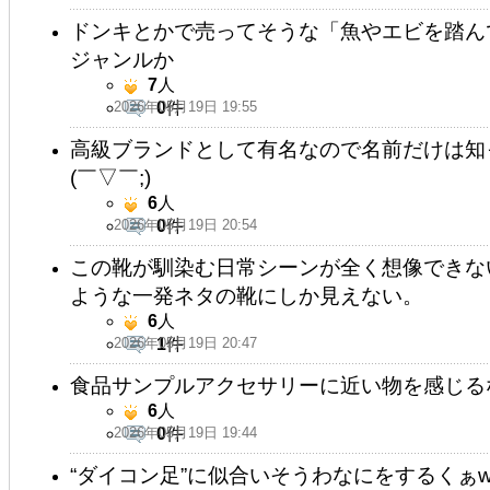
ドンキとかで売ってそうな「魚やエビを踏ん
ジャンルか
7
人
2026年05月19日 19:55
0
件
高級ブランドとして有名なので名前だけは知
(￣▽￣;)
6
人
2026年05月19日 20:54
0
件
この靴が馴染む日常シーンが全く想像できな
ような一発ネタの靴にしか見えない。
6
人
2026年05月19日 20:47
1
件
食品サンプルアクセサリーに近い物を感じる
6
人
2026年05月19日 19:44
0
件
“ダイコン足”に似合いそうわなにをするくぁwせd