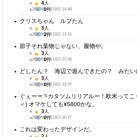
4
人
2026年05月19日 19:48
0
件
クリスちゃん ルブたん
3
人
2026年05月19日 23:51
2
件
節子それ葉物じゃない、履物や。
3
人
2026年05月19日 22:06
0
件
どしたん？ 海辺で遊んできたの？ みたい
3
人
2026年05月19日 21:37
0
件
ぐぇーー
カタツムリリアルー！欧米ってこ
＜) オマケしても¥5800かな。
3
人
2026年05月19日 20:27
0
件
これは変わったデザインだ。
2
人