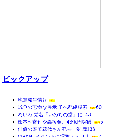
ピックアップ
地震発生情報
戦争の悲惨な展示 子へ配慮模索
60
れいわ 党名「いのちの党」に
143
熊本へ寄付や義援金、43億円突破
5
俳優の寿美花代さん死去、94歳
133
VIVANTイベントに堺雅人ら11人
7