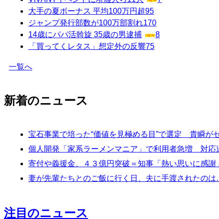
大手の夏ボーナス 平均100万円超
95
ジャンプ発行部数が100万部割れ
170
14歳にパパ活斡旋 35歳の男逮捕
8
「買ってくレタス」想定外の反響
75
一覧へ
新着のニュース
宝石事業で培った“価値を見極める目”で選定 貴瞬が
個人開発「家系ラーメンマニア」で利用者急増 対応
寄付や義援金、４３億円突破＝知事「熱い思いに感謝
妻が先輩たちとのご飯に行く日、夫に手渡されたのは
注目のニュース