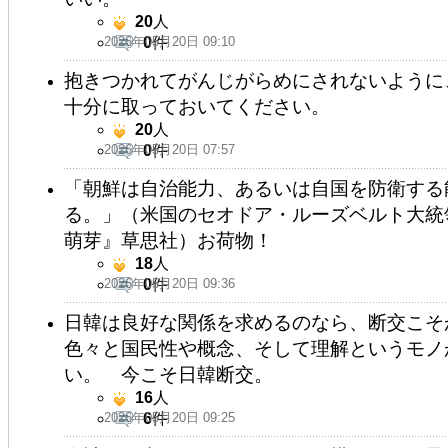
20
人
2026年05月20日 09:10
0
件
抱きつかれてがんじがらめにされないように
十分に取っておいてください。
20
人
2026年05月20日 07:57
0
件
「朝鮮は自治能力、あるいは自国を防衛する
る。」（米国のセオドア・ルーズベルト大統
萌芽』草思社）お荷物！
18
人
2026年05月20日 09:36
0
件
日韓は良好な関係を求めるのなら、断交こそ
色々と国民性や概念、そして理解というモノ
い。 今こそ日韓断交。
16
人
2026年05月20日 09:25
6
件