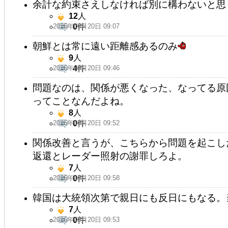
余計な約束さえしなければ別に構わないと思
12
人
2026年05月20日 09:07
0
件
朝鮮とは常に遠い距離感あるのみ
9
人
2026年05月20日 09:46
4
件
問題なのは、関係が悪くなった、なってる原
ってことなんだよね。
8
人
2026年05月20日 09:52
0
件
関係改善と言うが、こちらから問題を起こし
返還とレーダー照射の謝罪しろよ。
7
人
2026年05月20日 09:58
0
件
韓国は大統領次第で親日にも反日にもなる。
7
人
2026年05月20日 09:53
0
件