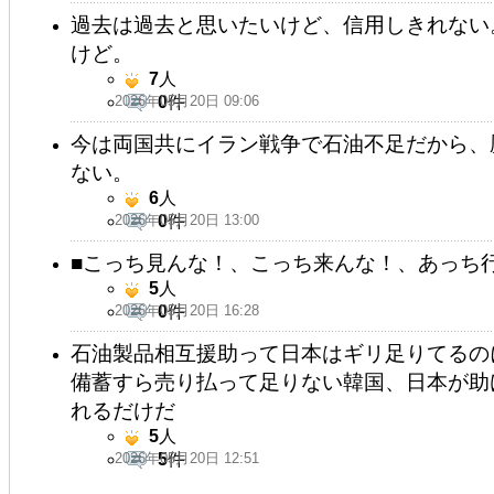
過去は過去と思いたいけど、信用しきれない
けど。
7
人
2026年05月20日 09:06
0
件
今は両国共にイラン戦争で石油不足だから、
ない。
6
人
2026年05月20日 13:00
0
件
■こっち見んな！、こっち来んな！、あっち
5
人
2026年05月20日 16:28
0
件
石油製品相互援助って日本はギリ足りてるの
備蓄すら売り払って足りない韓国、日本が助
れるだけだ
5
人
2026年05月20日 12:51
5
件