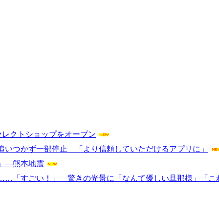
セレクトショップをオープン
追いつかず一部停止 「より信頼していただけるアプリに」
」―熊本地震
……「すごい！」 驚きの光景に「なんて優しい旦那様」「こ