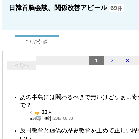
日韓首脳会談、関係改善アピール
69
件
つぶやき
1
2
3
< 前へ
あの半島には関わるべきで無いけどなぁ…寄
で？
23
人
2026年05月20日 08:33
0
件
反日教育と虚偽の歴史教育を止めて正しい歴
いい。