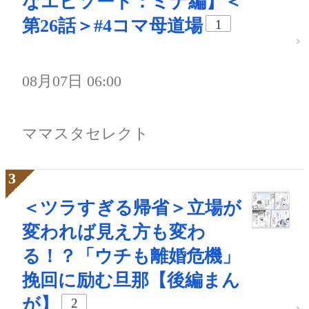
なエピソード：ミナ編】＜
第26話＞#4コマ母道場
1
08月07日 06:00
ママスタセレクト
＜ツラすぎる帰省＞立場が
変われば見え方も変わ
る！？「ウチも離婚危機」
挽回に励む旦那【後編まん
が】
2