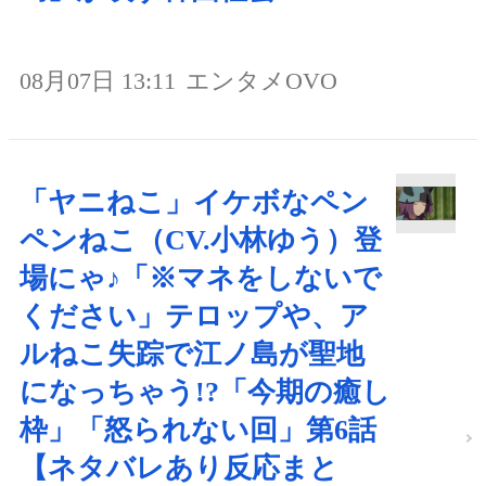
08月07日 13:11
エンタメOVO
「ヤニねこ」イケボなペン
ペンねこ（CV.小林ゆう）登
場にゃ♪「※マネをしないで
ください」テロップや、ア
ルねこ失踪で江ノ島が聖地
になっちゃう!?「今期の癒し
枠」「怒られない回」第6話
【ネタバレあり反応まと