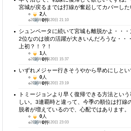
宮城が戻るまでは打線が奮起してカバーした
2
人
2026年05月20日 21:10
0
件
シュンペータに続いて宮城も離脱かよ・・・
2位なのは彼の活躍が大きいんだろうな・・
上初？！？！
1
人
2026年05月20日 15:37
0
件
いずれメジャー行きそうやから早めにしとい
0
人
2026年05月20日 23:19
0
件
トミージョンより早く復帰できる方法という
しい。3連覇時と違って、今季の順位は打線
脱者が増えているので、心配ではあります。
0
人
2026年05月20日 23:03
0
件