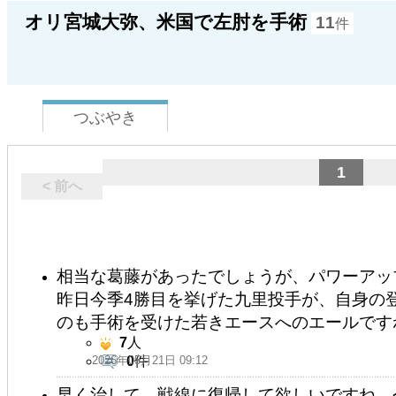
オリ宮城大弥、米国で左肘を手術
11
件
つぶやき
1
< 前へ
相当な葛藤があったでしょうが、パワーアッ
昨日今季4勝目を挙げた九里投手が、自身の
のも手術を受けた若きエースへのエールです
7
人
2026年05月21日 09:12
0
件
早く治して、戦線に復帰して欲しいですね。