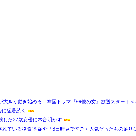
が大きく動き始める 韓国ドラマ『99億の女』放送スタート＜
心に猛暑続く
演した27歳女優に本音明かす
されている物資”を紹介「8日時点ですごく人気だったもの足