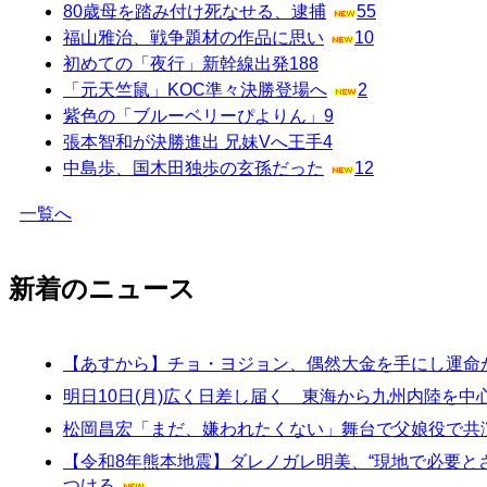
80歳母を踏み付け死なせる、逮捕
55
福山雅治、戦争題材の作品に思い
10
初めての「夜行」新幹線出発
188
「元天竺鼠」KOC準々決勝登場へ
2
紫色の「ブルーベリーぴよりん」
9
張本智和が決勝進出 兄妹Vへ王手
4
中島歩、国木田独歩の玄孫だった
12
一覧へ
新着のニュース
【あすから】チョ・ヨジョン、偶然大金を手にし運命
明日10日(月)広く日差し届く 東海から九州内陸を中
松岡昌宏「まだ、嫌われたくない」舞台で父娘役で共
【令和8年熊本地震】ダレノガレ明美、“現地で必要と
つける