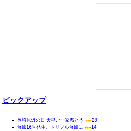
ピックアップ
長崎原爆の日 天皇ご一家黙とう
28
台風16号発生、トリプル台風に
14