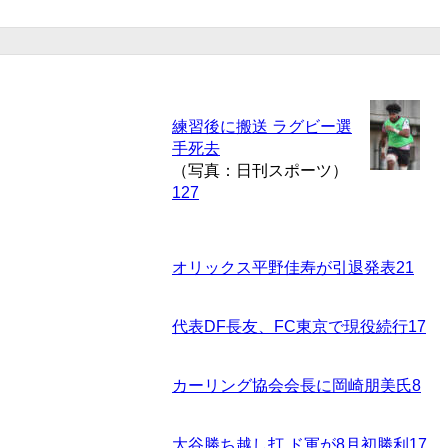
練習後に搬送 ラグビー選
手死去
（写真：日刊スポーツ）
127
オリックス平野佳寿が引退発表
21
代表DF長友、FC東京で現役続行
17
カーリング協会会長に岡崎朋美氏
8
大谷勝ち越し打 ド軍が8月初勝利
17