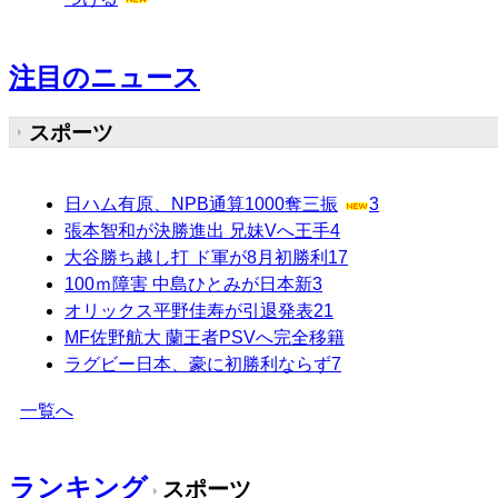
注目のニュース
スポーツ
日ハム有原、NPB通算1000奪三振
3
張本智和が決勝進出 兄妹Vへ王手
4
大谷勝ち越し打 ド軍が8月初勝利
17
100ｍ障害 中島ひとみが日本新
3
オリックス平野佳寿が引退発表
21
MF佐野航大 蘭王者PSVへ完全移籍
ラグビー日本、豪に初勝利ならず
7
一覧へ
ランキング
スポーツ