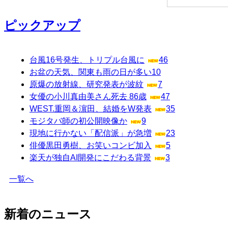
ピックアップ
台風16号発生、トリプル台風に
46
お盆の天気、関東も雨の日が多い
10
原爆の放射線、研究発表が波紋
7
女優の小川真由美さん死去 86歳
47
WEST.重岡＆濵田、結婚をW発表
35
モジタバ師の初公開映像か
9
現地に行かない「配信派」が急増
23
俳優黒田勇樹、お笑いコンビ加入
5
楽天が独自AI開発にこだわる背景
3
一覧へ
新着のニュース