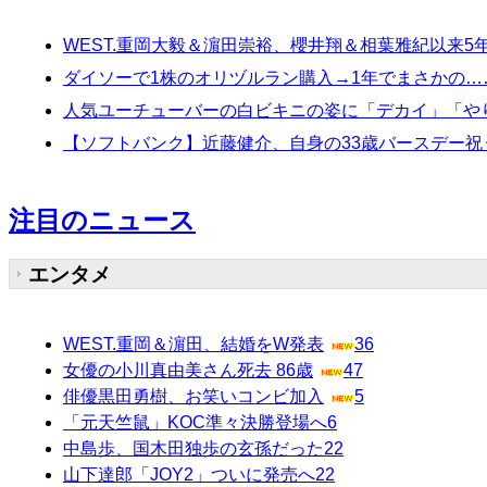
WEST.重岡大毅＆濵田崇裕、櫻井翔＆相葉雅紀以来5年
ダイソーで1株のオリヅルラン購入→1年でまさかの
人気ユーチューバーの白ビキニの姿に「デカイ」「や
【ソフトバンク】近藤健介、自身の33歳バースデー祝
注目のニュース
エンタメ
WEST.重岡＆濵田、結婚をW発表
36
女優の小川真由美さん死去 86歳
47
俳優黒田勇樹、お笑いコンビ加入
5
「元天竺鼠」KOC準々決勝登場へ
6
中島歩、国木田独歩の玄孫だった
22
山下達郎「JOY2」ついに発売へ
22