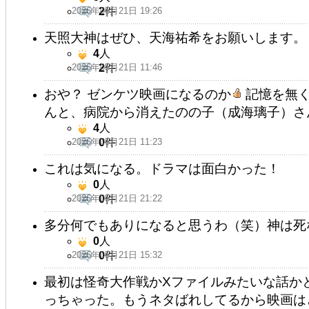
2026年05月21日 19:26
2
件
天照大神はぜひ、天海祐希をお願いします。
4
人
2026年05月21日 11:46
2
件
おや？ ゼンケツ映画になるのか
記憶を無く
んと、病院から消えたのの子（成海璃子）さん
4
人
2026年05月21日 11:23
0
件
これは気になる。ドラマは面白かった！
0
人
2026年05月21日 21:22
0
件
多分何でもありになると思うわ（笑）神は死
0
人
2026年05月21日 15:32
0
件
最初は怪奇大作戦かXファイルみたいな話か
っちゃった。もうネタばれしてるから映画は