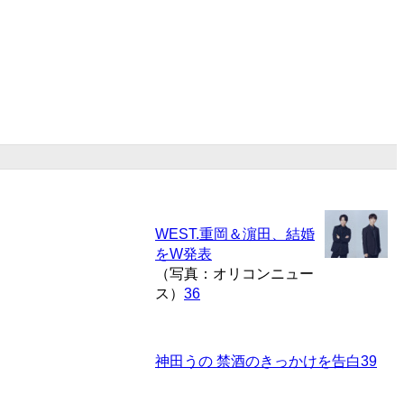
WEST.重岡＆濵田、結婚
をW発表
（写真：オリコンニュー
ス）
36
神田うの 禁酒のきっかけを告白
39