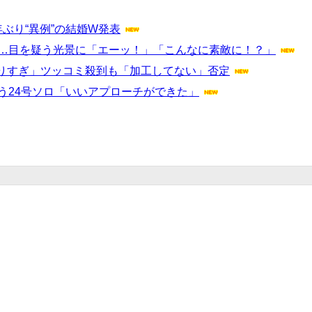
ぶり“異例”の結婚W発表
……目を疑う光景に「エーッ！」「こんなに素敵に！？」
りすぎ」ツッコミ殺到も「加工してない」否定
う24号ソロ「いいアプローチができた」