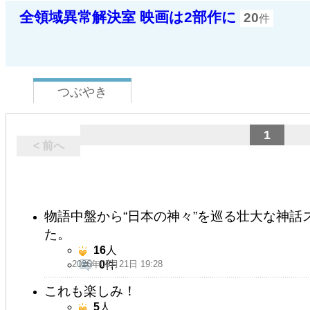
全領域異常解決室 映画は2部作に
20
件
つぶやき
1
< 前へ
物語中盤から“日本の神々”を巡る壮大な神
た。
16
人
2026年05月21日 19:28
0
件
これも楽しみ！
5
人