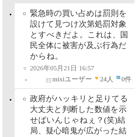
緊急時の買い占めは罰則を
設けて見つけ次第処罰対象
とすべきだよ。これは、国
民全体に被害が及ぶ行為だ
からね。
2026年05月21日 16:57
mixiユーザー
24
人
0件
政府がハッキリと足りてる
大丈夫と判断した数値を示
せばいんじゃねぇ？(笑)結
局、疑心暗鬼が広がった結