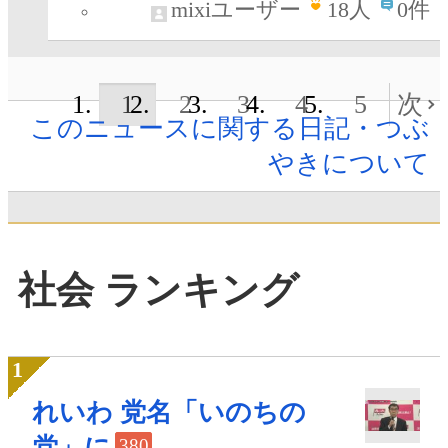
mixiユーザー
18
人
0件
1
2
3
4
5
次
このニュースに関する日記・つぶ
やきについて
社会 ランキング
れいわ 党名「いのちの
党」に
380