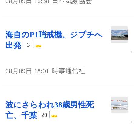
08月09日 16:38
日本気象協会
海自のP1哨戒機、ジブチへ
出発
3
08月09日 18:01
時事通信社
波にさらわれ38歳男性死
亡、千葉
20