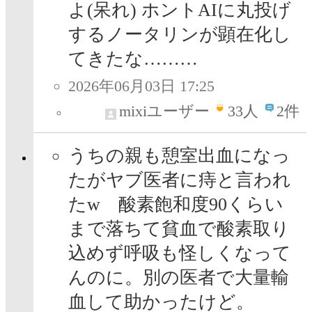
よ(呆れ) ホントAIに丸投げ
するノータリンが顕在化し
てきたな………
2026年06月03日 17:25
mixiユーザー
33
人
2件
うちの親も憩室出血になっ
たがヤブ医者に痔と言われ
たw 酸素飽和度90くらい
まで落ちて貧血で酸素取り
込めず呼吸も怪しくなって
んのに。別の医者で大量輸
血して助かったけど。