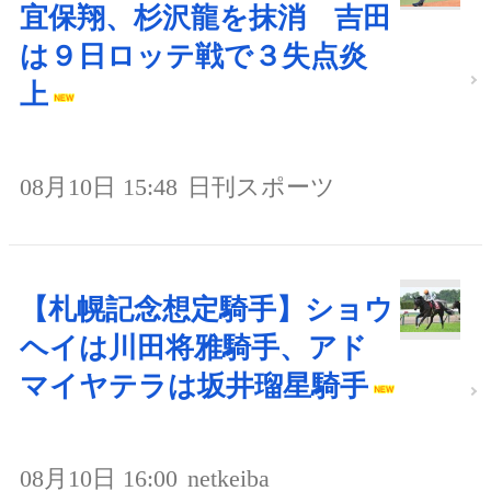
宜保翔、杉沢龍を抹消 吉田
は９日ロッテ戦で３失点炎
上
08月10日 15:48
日刊スポーツ
【札幌記念想定騎手】ショウ
ヘイは川田将雅騎手、アド
マイヤテラは坂井瑠星騎手
08月10日 16:00
netkeiba