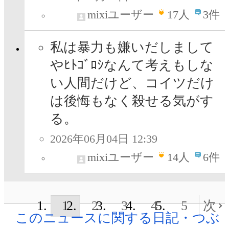
mixiユーザー
17
人
3件
私は暴力も嫌いだしまして
やﾋﾄｺﾞﾛｼなんて考えもしな
い人間だけど、コイツだけ
は後悔もなく殺せる気がす
る。
2026年06月04日 12:39
mixiユーザー
14
人
6件
1
2
3
4
5
次
このニュースに関する日記・つぶ