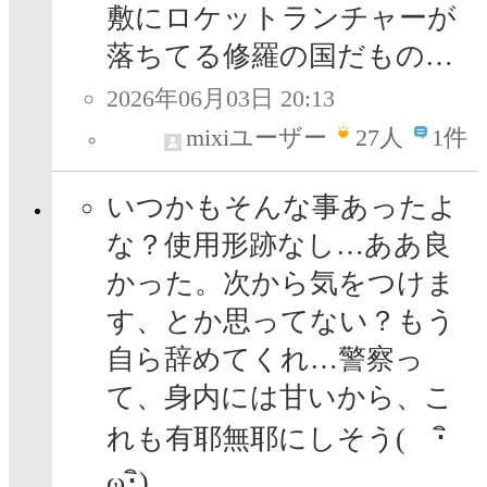
敷にロケットランチャーが
落ちてる修羅の国だもの…
2026年06月03日 20:13
mixiユーザー
27
人
1件
いつかもそんな事あったよ
な？使用形跡なし…ああ良
かった。次から気をつけま
す、とか思ってない？もう
自ら辞めてくれ…警察っ
て、身内には甘いから、こ
れも有耶無耶にしそう( ･ิ
ω･ิ)