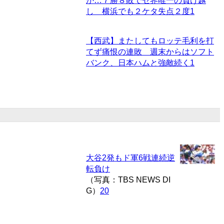
か…７勝８敗でセ界唯一の負け越
し 横浜でも２ケタ失点２度
1
【西武】またしてもロッテ毛利を打
てず痛恨の連敗 週末からはソフト
バンク、日本ハムと強敵続く
1
大谷2発もド軍6戦連続逆
転負け
（写真：TBS NEWS DI
G）
20