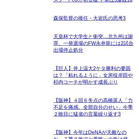
森保監督の後任・大岩氏の思考
3
天皇杯で大学生と衝突…北九州は謝
罪、一発退場のFW永井龍には2試合
出場停止処分
【巨人】井上温大2ケタ勝利の要因
は？「粘れるように」女房役岸田や
杉内コーチが明かす成長ぶり
【阪神】４回６失点の高橋遥人「力
不足を痛感。全部自分のせい」今季
２敗目に猛省の言葉繰り返す
3
【阪神】今年はDeNAが天敵なの