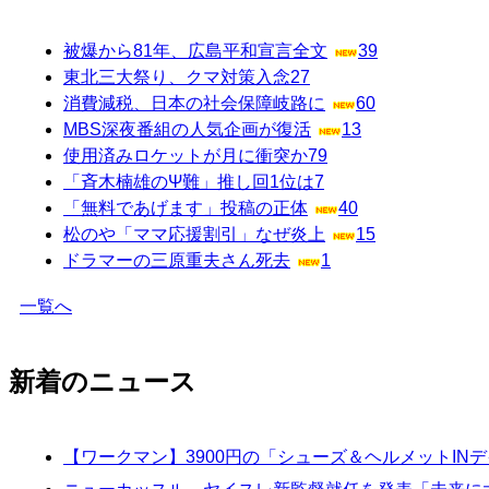
被爆から81年、広島平和宣言全文
39
東北三大祭り、クマ対策入念
27
消費減税、日本の社会保障岐路に
60
MBS深夜番組の人気企画が復活
13
使用済みロケットが月に衝突か
79
「斉木楠雄のΨ難」推し回1位は
7
「無料であげます」投稿の正体
40
松のや「ママ応援割引」なぜ炎上
15
ドラマーの三原重夫さん死去
1
一覧へ
新着のニュース
【ワークマン】3900円の「シューズ＆ヘルメットI