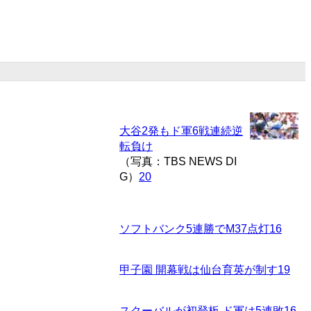
大谷2発もド軍6戦連続逆
転負け
（写真：TBS NEWS DI
G）
20
ソフトバンク5連勝でM37点灯
16
甲子園 開幕戦は仙台育英が制す
19
スクーバルが初登板 ド軍は5連敗
16