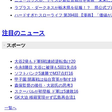
ニューカッスル、ヤイスレ新監督就任を発表「未来に
ラプラス・ダークネスが栃木県を征服！？ 県公式プロ
ハードすぎたスローライフ 第394回 【漫画】「価
注目のニュース
スポーツ
大谷2発もド軍6戦連続逆転負け
20
今永8勝目 大谷に被弾も5回1失点
6
ソフトバンク5連勝でM37点灯
16
甲子園 開幕戦は仙台育英が制す
19
森保監督の後任・大岩氏の思考
3
スクーバルが初登板 ド軍は5連敗
16
GK大迫 移籍実現せず広島再合流
1
一覧へ