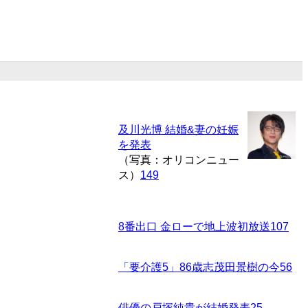
及川光博 結婚&妻の妊娠
を発表
（写真：オリコンニュー
ス）
149
8番出口 金ローで地上波初放送
107
「要介護5」86歳志茂田景樹の今
56
俳優の戸塚純貴が結婚発表
25