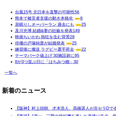
台風15号 北日本を直撃の可能性
56
熊本で被災者支援の動き本格化
8
居眠りしオーバーラン 過去にも
25
及川光博 結婚&妻の妊娠を発表
149
映画ちいかわ 熱狂を生む背景
28
俳優の戸塚純貴が結婚発表
25
練習後に搬送 ラグビー選手死去
22
テーマパーク値上げ 30施設超に
95
8が3つ並ぶ日に「はちみつ婚」
30
一覧へ
新着のニュース
【阪神】村上頌樹、才木浩人、高橋遥人が京セラDで