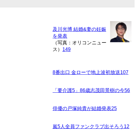
及川光博 結婚&妻の妊娠
を発表
（写真：オリコンニュー
ス）
149
8番出口 金ローで地上波初放送
107
「要介護5」86歳志茂田景樹の今
56
俳優の戸塚純貴が結婚発表
25
嵐5人全員ファンクラブ出そろう
12