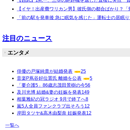
【西武】1死一、三塁の絶好機を逃した直後に失点 
【イヤ！出産費ワリカン男】彼氏側の都合ばかり？「愛
「前の駅を発車後 急に眠気を感じた」運転士の居眠り
注目のニュース
エンタメ
俳優の戸塚純貴が結婚発表
25
音楽P蔦谷好位置氏 離婚を公表
5
「要介護5」86歳志茂田景樹の今
56
及川光博 結婚&妻の妊娠を発表
149
相葉雅紀の冠ラジオ 9月で終了へ
8
嵐5人全員ファンクラブ出そろう
12
岸田タツヤ&高木由梨奈 妊娠発表
12
一覧へ