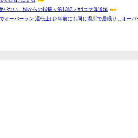
負の流れにはまる
がない」姉からの指摘＜第13話＞#4コマ母道場
でオーバーラン 運転士は3年前にも同じ場所で居眠りしオーバ