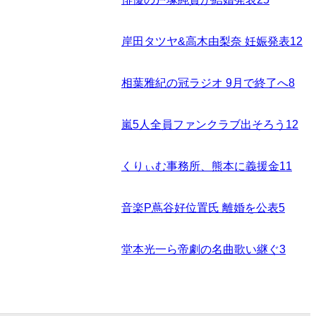
岸田タツヤ&高木由梨奈 妊娠発表
12
相葉雅紀の冠ラジオ 9月で終了へ
8
嵐5人全員ファンクラブ出そろう
12
くりぃむ事務所、熊本に義援金
11
音楽P蔦谷好位置氏 離婚を公表
5
堂本光一ら帝劇の名曲歌い継ぐ
3