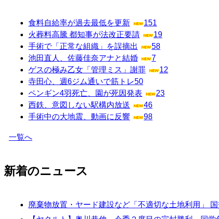
食料自給率が過去最低を更新
151
火葬料高騰 都知事が法改正要請
19
手術で「正常な組織」を誤摘出
58
池田直人、佐藤佳奈アナと結婚
7
ゲスの極み乙女「管理ミス」謝罪
12
寺田心、週6ジム通いで筋トレ
50
ペンギン4羽死亡、園が死因発表
23
西鉄、意図しない駅構内放送
46
手術中の大地震、動画に反響
98
一覧へ
新着のニュース
廃棄物放置・ヤード建設など「不適切な土地利用」 