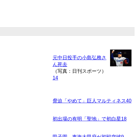
元中日投手の小島弘務さ
ん死去
（写真：日刊スポーツ）
14
脅迫「やめて」巨人マルティネス
40
初出場の有明「聖地」で初白星
18
甲子園、東海大甲府が初戦突破
9