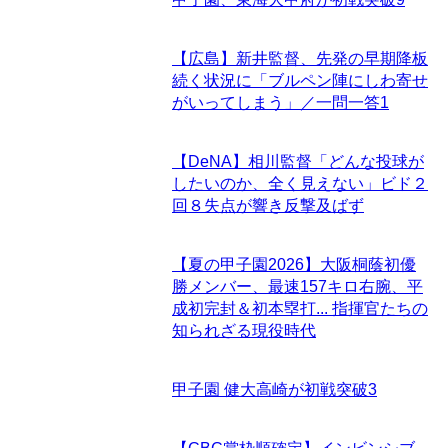
【広島】新井監督、先発の早期降板
続く状況に「ブルペン陣にしわ寄せ
がいってしまう」／一問一答
1
【DeNA】相川監督「どんな投球が
したいのか、全く見えない」ビド２
回８失点が響き反撃及ばず
【夏の甲子園2026】大阪桐蔭初優
勝メンバー、最速157キロ右腕、平
成初完封＆初本塁打... 指揮官たちの
知られざる現役時代
甲子園 健大高崎が初戦突破
3