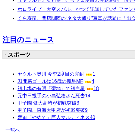
【ヤクルト】奥川恭伸、今季２度目の完封勝利 同学
ホロライブ・大空スバル、かつて認知していたファンが
くら寿司、閉店間際の“ネタ大盛り”写真が話題に「出
注目のニュース
スポーツ
ヤクルト奥川 今季2度目の完封
1
J1開幕ゴールは16歳の新星MF
4
初出場の有明「聖地」で初白星
18
元中日投手の小島弘務さん死去
14
甲子園 健大高崎が初戦突破
3
甲子園、東海大甲府が初戦突破
9
脅迫「やめて」巨人マルティネス
40
一覧へ