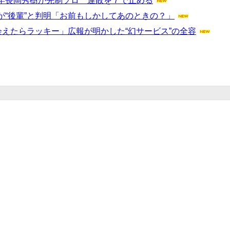
年長岡秀樹が先制ソロ 連敗を７で止める
“後輩”と判明「お前もしかしてあのときの？」
会えたらラッキー」広報が明かした“幻サービス”の全容