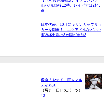
【CBC賞枠順確定】インビンシブ
ルパパは6枠12番、レイピアは2枠3
番
日本代表、10月にキリンカップサッ
カーを開催！ エクアドルなど北中
米W杯出場の3カ国が参加
3
脅迫「やめて」巨人マル
ティネス
（写真：日刊スポーツ）
40