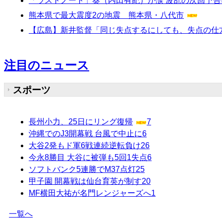
「ラストノート」葵（内田有紀）が涙 波乱の次回予
熊本県で最大震度2の地震 熊本県・八代市
【広島】新井監督「同じ失点するにしても、失点の仕
注目のニュース
スポーツ
長州小力、25日にリング復帰
7
沖縄でのJ3開幕戦 台風で中止に
6
大谷2発もド軍6戦連続逆転負け
26
今永8勝目 大谷に被弾も5回1失点
6
ソフトバンク5連勝でM37点灯
25
甲子園 開幕戦は仙台育英が制す
20
MF横田大祐が名門レンジャーズへ
1
一覧へ