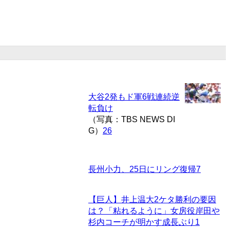
大谷2発もド軍6戦連続逆
転負け
（写真：TBS NEWS DI
G）
26
長州小力、25日にリング復帰
7
【巨人】井上温大2ケタ勝利の要因
は？「粘れるように」女房役岸田や
杉内コーチが明かす成長ぶり
1