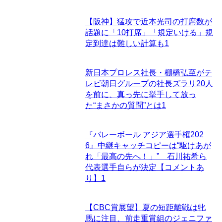
【阪神】猛攻で近本光司の打席数が
話題に「10打席」「規定いける」規
定到達は難しい計算も
1
新日本プロレス社長・棚橋弘至がテ
レビ朝日グループの社長ズラリ20人
を前に、真っ先に挙手して放っ
た“まさかの質問”とは
1
『バレーボール アジア選手権202
6』中継キャッチコピーは“駆けあが
れ「最高の先へ！」” 石川祐希ら
代表選手自らが決定【コメントあ
り】
1
【CBC賞展望】夏の短距離戦は牝
馬に注目、前走重賞組のジェニファ