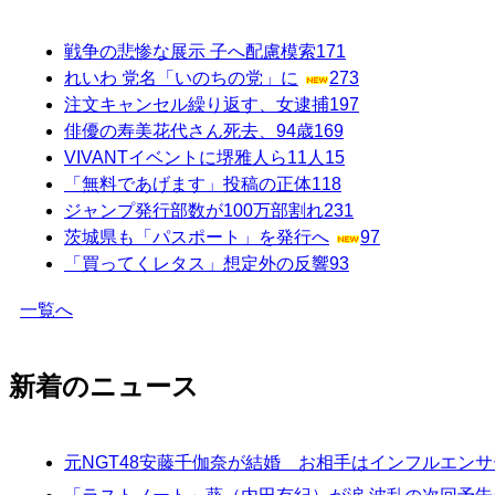
戦争の悲惨な展示 子へ配慮模索
171
れいわ 党名「いのちの党」に
273
注文キャンセル繰り返す、女逮捕
197
俳優の寿美花代さん死去、94歳
169
VIVANTイベントに堺雅人ら11人
15
「無料であげます」投稿の正体
118
ジャンプ発行部数が100万部割れ
231
茨城県も「パスポート」を発行へ
97
「買ってくレタス」想定外の反響
93
一覧へ
新着のニュース
元NGT48安藤千伽奈が結婚 お相手はインフルエン