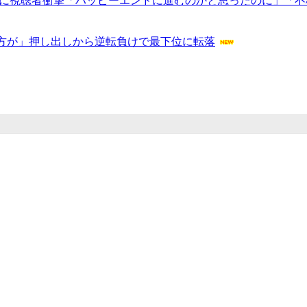
告に視聴者衝撃「ハッピーエンドに進むのかと思ったのに」「
方が」押し出しから逆転負けで最下位に転落