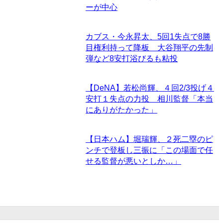
ーが中心
カブス・今永昇太、5回1失点で8勝
目権利持って降板 大谷翔平の先制
弾など8安打浴びるも粘投
【DeNA】若松尚輝、４回2/3投げ４
安打１失点の力投 相川監督「本当
にありがたかった」
【日本ハム】堀瑞輝、２死二塁のピ
ンチで登板し三振に「この場面で任
せる監督が悪いとしか…」