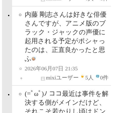
内藤 剛志さんは好きな俳優
さんですが、アニメ版のブ
ラック・ジャックの声優に
起用される予定がポシャっ
たのは、正直良かったと思
ふ
2026年06月07日 21:35
mixiユーザー
5
人
0件
(=ﾟωﾟ)ﾉ ココ最近は事件を解
決する側がメインだけど、
それこそ若かりし頃はドン