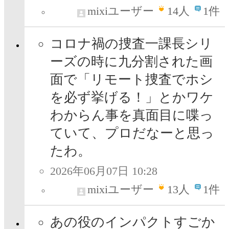
mixiユーザー
14
人
1件
コロナ禍の捜査一課長シリ
ーズの時に九分割された画
面で「リモート捜査でホシ
を必ず挙げる！」とかワケ
わからん事を真面目に喋っ
ていて、プロだなーと思っ
たわ。
2026年06月07日 10:28
mixiユーザー
13
人
1件
あの役のインパクトすごか