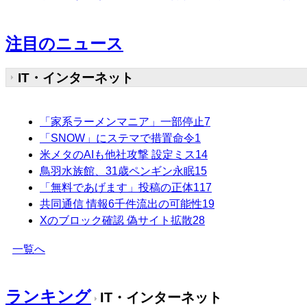
注目のニュース
IT・インターネット
「家系ラーメンマニア」一部停止
7
「SNOW」にステマで措置命令
1
米メタのAIも他社攻撃 設定ミス
14
鳥羽水族館、31歳ペンギン永眠
15
「無料であげます」投稿の正体
117
共同通信 情報6千件流出の可能性
19
Xのブロック確認 偽サイト拡散
28
一覧へ
ランキング
IT・インターネット