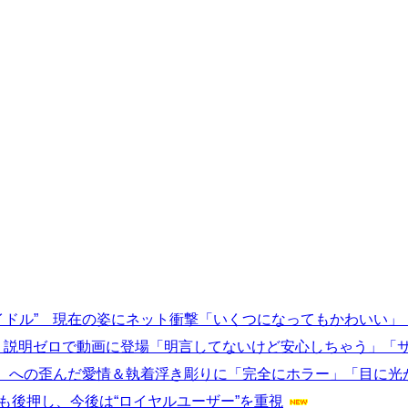
アイドル” 現在の姿にネット衝撃「いくつになってもかわいい
響 説明ゼロで動画に登場「明言してないけど安心しちゃう」「
）への歪んだ愛情＆執着浮き彫りに「完全にホラー」「目に光
も後押し、今後は“ロイヤルユーザー”を重視