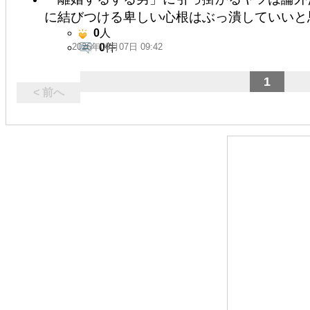
に結びつける卑しい心根はぶっ潰していいと
0
人
2026年06月07日 09:42
0
件
1
< 前へ