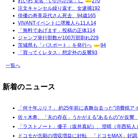
れいわ 党名「いのちの党」に
270
注文キャンセル繰り返す、女逮捕
192
俳優の寿美花代さん死去、94歳
165
VIVANTイベントに堺雅人ら11人
14
「無料であげます」投稿の正体
114
ジャンプ発行部数が100万部割れ
229
茨城県も「パスポート」を発行へ
94
「買ってくレタス」想定外の反響
93
一覧へ
新着のニュース
「何十年ぶり？」 約25年前に表舞台去った“消費税
佐々木希、「夫の存在」うかがえる“あるもの”が反
「ラストノート」優子（坂井真紀）、澄晴（寺西拓人
ドコモが念願の増収増益に好転 「ドコモMAX」好調