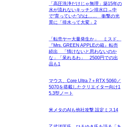
「高圧洗浄だけじゃ無理」築15年の
水が流れないキッチン排水口→中
で“育っていた”のは…… 衝撃の光
景に「排水って大変」
2
「転売ヤー大量発生か」 ミスド、
『Mrs. GREEN APPLEの箱』転売
続出 「情けないと思わないのか
な」「呆れるわ」 2500円での出
品も
1
マウス、Core Ultra 7＋RTX 5060／
5070を搭載したクリエイター向け1
5.3型ノート
米メタのAIも他社攻撃 設定ミス
14
乙武洋匡氏、ひろゆき氏を語る「あ