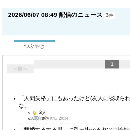
2026/06/07 08:49 配信のニュース
3
件
つぶやき
1
< 前へ
「人間失格」にもあったけど(友人に寝取られ
な。
3
人
2026年06月07日 20:34
2
件
「離婚するする男」に引っ掛かるヤツは論外