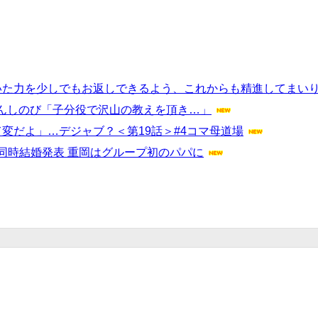
ただいた力を少しでもお返しできるよう、これからも精進してまい
んしのび「子分役で沢山の教えを頂き…」
変だよ」…デジャブ？＜第19話＞#4コマ母道場
の同時結婚発表 重岡はグループ初のパパに