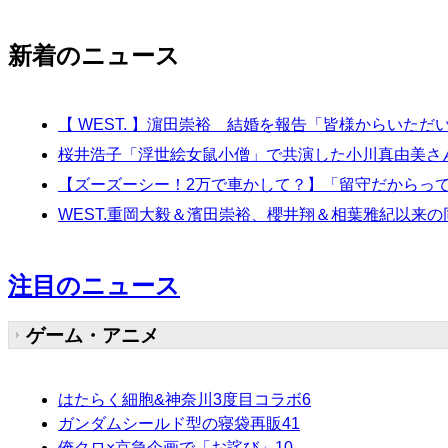
新着のニュース
【 WEST. 】濵田崇裕 結婚を報告「皆様からい
桜井浩子「浮世絵女鼠小僧」で共演した小川真由美さ
【ズーズーシー！2万で車かして？】「留守だからって
WEST.重岡大毅＆濱田崇裕、櫻井翔＆相葉雅紀以来
注目のニュース
ゲーム・アニメ
はたらく細胞&神奈川3度目コラボ
6
ガンダムシールド型の寝袋再販
41
俺クロ×京急企画で「お詫び」
10