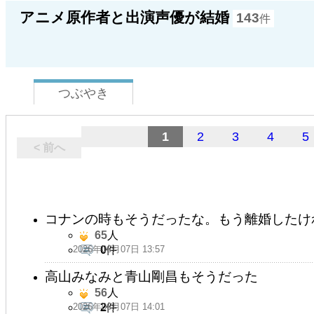
アニメ原作者と出演声優が結婚
143
件
つぶやき
1
2
3
4
5
< 前へ
コナンの時もそうだったな。もう離婚したけ
65
人
2026年06月07日 13:57
0
件
高山みなみと青山剛昌もそうだった
56
人
2026年06月07日 14:01
2
件