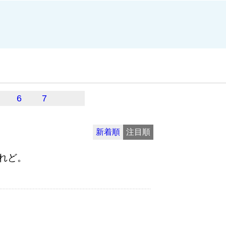
6
7
新着順
注目順
れど。