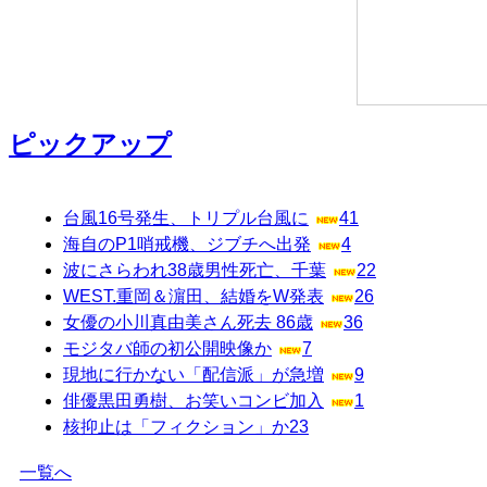
ピックアップ
台風16号発生、トリプル台風に
41
海自のP1哨戒機、ジブチへ出発
4
波にさらわれ38歳男性死亡、千葉
22
WEST.重岡＆濵田、結婚をW発表
26
女優の小川真由美さん死去 86歳
36
モジタバ師の初公開映像か
7
現地に行かない「配信派」が急増
9
俳優黒田勇樹、お笑いコンビ加入
1
核抑止は「フィクション」か
23
一覧へ