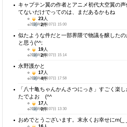
キャプテン翼の作者とアニメ初代大空翼の声
てないだけでってのは、まだあるかもね
23
人
2026年06月07日 15:00
2
件
似たような件だと一部界隈で物議を醸したの
と思う(^^;
19
人
2026年06月07日 15:14
2
件
永野護かと
17
人
2026年06月07日 17:58
4
件
「八十亀ちゃんかんさつにっき」すごく楽し
たでよお (^^
17
人
2026年06月07日 13:30
0
件
おめでとうございます。末永くお幸せにm(_ _
16
人