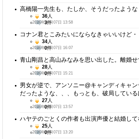
高橋陽一先生も、たしか、そうだったような
36
人
2026年06月07日 13:58
3
件
コナン君とこみたいにならなきゃいいけど・
34
人
2026年06月07日 16:07
0
件
青山剛昌と高山みなみを思い出した。離婚せ
28
人
2026年06月07日 15:21
0
件
男女が逆で、アンソニー@キャンディキャン
だったような、、、もっとも、破局している
27
人
2026年06月07日 13:57
0
件
ハヤテのごとくの作者も出演声優と結婚して
25
人
2026年06月07日 13:20
0
件