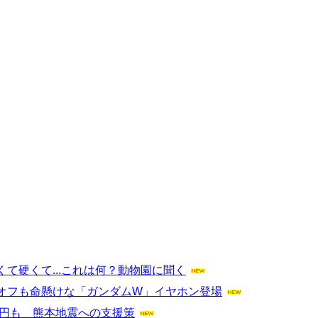
て硬くて...これは何？動物園に聞く
オフも命懸けな「ガンダムW」イヤホン登場
0万円も 熊本地震への支援策