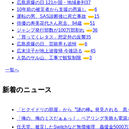
広島原爆の日 121か国・地域参列
37
10年前の被災者から支援の恩返し
6
運転の男、SAS診断後に死亡事故
15
俳優の寿美花代さん死去、94歳
51
ジャンプ発行部数が100万部割れ
36
「買ってくレタス」想定外の反響
35
広島原爆の日、芸能界も追悼
6
広末涼子が地上波復帰 今後語る
45
人気のサル山、工事で観覧制限
3
一覧へ
新着のニュース
「ヒクイドリの部屋」から〝謎の棒〟発見される 黒く
「俺の、俺のミスだぁぁっ！」ペアリング失敗も電源
任天堂、被災したSwitchなど無償修理 義援金500