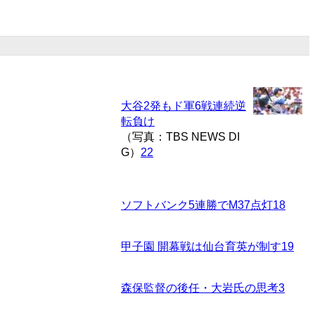
大谷2発もド軍6戦連続逆
転負け
（写真：TBS NEWS DI
G）
22
ソフトバンク5連勝でM37点灯
18
甲子園 開幕戦は仙台育英が制す
19
森保監督の後任・大岩氏の思考
3