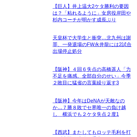
【巨人】井上温大2ケタ勝利の要因
は？「粘れるように」女房役岸田や
杉内コーチが明かす成長ぶり
天皇杯で大学生と衝突…北九州は謝
罪、一発退場のFW永井龍には2試合
出場停止処分
【阪神】４回６失点の高橋遥人「力
不足を痛感。全部自分のせい」今季
２敗目に猛省の言葉繰り返す
3
【阪神】今年はDeNAが天敵なの
か…７勝８敗でセ界唯一の負け越
し 横浜でも２ケタ失点２度
1
【西武】またしてもロッテ毛利を打