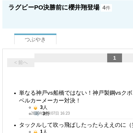
ラグビーPO決勝前に櫻井翔登場
4
件
つぶやき
1
< 前へ
単なる神戸vs船橋ではない！神戸製鋼vsク
ベルカーメーカー対決！
3
人
2026年06月07日 16:23
3
件
タックルして吹っ飛ばしたったらええのに（
1
人