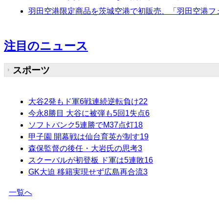
羽田空港限定商品を茨城空港で初販売、「羽田空港フェ
注目のニュース
スポーツ
大谷2発もド軍6戦連続逆転負け
22
今永8勝目 大谷に被弾も5回1失点
6
ソフトバンク5連勝でM37点灯
18
甲子園 開幕戦は仙台育英が制す
19
森保監督の後任・大岩氏の思考
3
スクーバルが初登板 ド軍は5連敗
16
GK大迫 移籍実現せず広島再合流
3
一覧へ