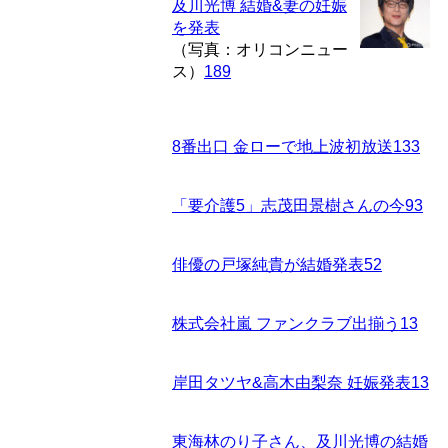
及川光博 結婚&妻の妊娠
を発表
（写真：オリコンニュー
ス）
189
8番出口 金ローで地上波初放送
133
「要介護5」志茂田景樹さんの今
93
俳優の戸塚純貴が結婚発表
52
株式会社嵐 ファンクラブ出揃う
13
岸田タツヤ&高木由梨奈 妊娠発表
13
東海林のり子さん、及川光博の結婚