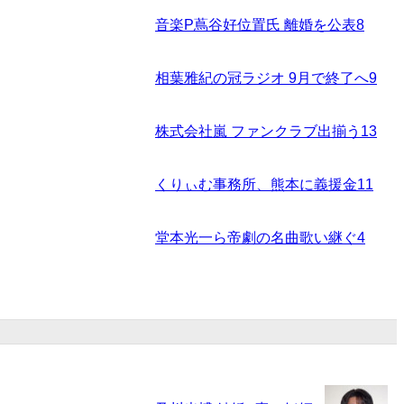
音楽P蔦谷好位置氏 離婚を公表
8
相葉雅紀の冠ラジオ 9月で終了へ
9
株式会社嵐 ファンクラブ出揃う
13
くりぃむ事務所、熊本に義援金
11
堂本光一ら帝劇の名曲歌い継ぐ
4