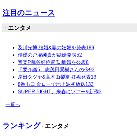
注目のニュース
エンタメ
及川光博 結婚&妻の妊娠を発表
189
俳優の戸塚純貴が結婚発表
52
音楽P蔦谷好位置氏 離婚を公表
8
「要介護5」志茂田景樹さんの今
93
岸田タツヤ&高木由梨奈 妊娠発表
13
8番出口 金ローで地上波初放送
133
SUPER EIGHT、来春にツアー&新作
3
一覧へ
ランキング
エンタメ