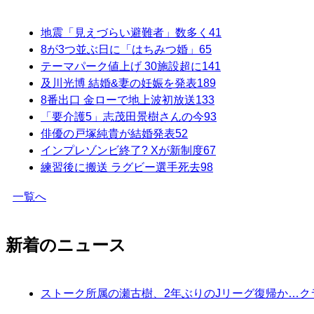
地震「見えづらい避難者」数多く
41
8が3つ並ぶ日に「はちみつ婚」
65
テーマパーク値上げ 30施設超に
141
及川光博 結婚&妻の妊娠を発表
189
8番出口 金ローで地上波初放送
133
「要介護5」志茂田景樹さんの今
93
俳優の戸塚純貴が結婚発表
52
インプレゾンビ終了? Xが新制度
67
練習後に搬送 ラグビー選手死去
98
一覧へ
新着のニュース
ストーク所属の瀬古樹、2年ぶりのJリーグ復帰か…ク