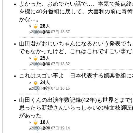
よかった、おめでたい話で…、本気で笑点終
を機に40分番組に戻して、大喜利の前に奇
かな…。
26
人
2026年06月07日 18:57
0
件
山田君がおじいちゃんになるという発表でも
でもなかったけど、これはこれですごい事だし♪
25
人
2026年06月07日 18:32
0
件
これはスゴい事よ 日本代表する娯楽番組に
24
人
2026年06月07日 18:16
0
件
山田くんの出演年数記録(42年)も世界とま
思ったら新婚さんいらっしゃいの桂文枝師匠(5
があった
16
人
2026年06月07日 19:14
2
件