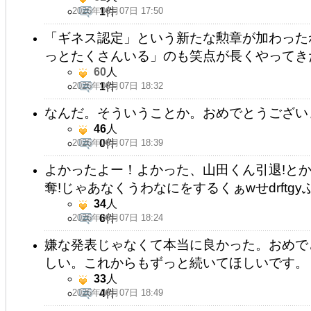
2026年06月07日 17:50
1
件
「ギネス認定」という新たな勲章が加わった
っとたくさんいる」のも笑点が長くやってき
60
人
2026年06月07日 18:32
1
件
なんだ。そういうことか。おめでとうござい
46
人
2026年06月07日 18:39
0
件
よかったよー！よかった、山田くん引退!とか
奪!じゃあなくうわなにをするくぁwせdrftgyふ
34
人
2026年06月07日 18:24
6
件
嫌な発表じゃなくて本当に良かった。おめで
しい。これからもずっと続いてほしいです。
33
人
2026年06月07日 18:49
4
件