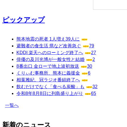
ピックアップ
熊本地震の死者 1人増え39人に
避難者の食生活 県など改善急ぐ
79
KDDI 楽天へのローミング終了へ
27
俳優の及川光博が一般女性と結婚
2
8番出口 金ローで地上波初放送
30
くりぃむ事務所、熊本に義援金
6
相葉雅紀、冠ラジオ番組終了へ
飲むだけでなく「食べる炭酸」も
32
令和8年8月8日に列島盛り上がり
65
一覧へ
新着のニュース