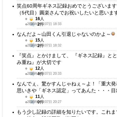
笑点60周年ギネス記録おめでとうございます
（5代目）圓楽さんでお祝いしたいと思います
16
人
2026年06月07日 18:33
2
件
なんだよ～山田くん引退じゃないのかよ～
15
人
2026年06月07日 18:32
2
件
『笑点』とかけまして、 『ギネス記録』とと
み重ね』が大切です
12
人
2026年06月07日 20:33
4
件
なんでぇ、驚かすんじゃねぇ～よ！「重大発
思いきや「ギネス認定」ってあんた・・・目
11
人
2026年06月07日 20:27
0
件
もう少し記録の詳細を知りたいです。これま