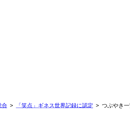
総合
「笑点」ギネス世界記録に認定
つぶやき一