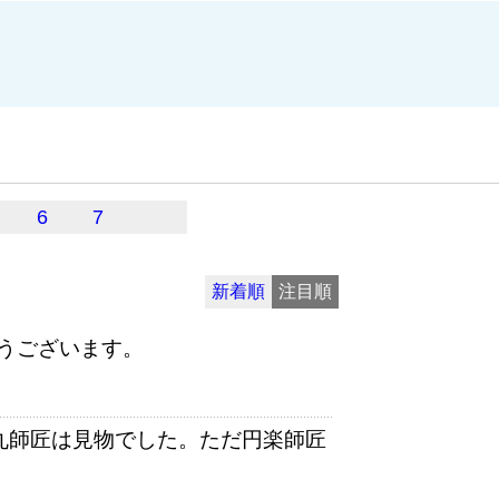
6
7
新着順
注目順
うございます。
歌丸師匠は見物でした。ただ円楽師匠