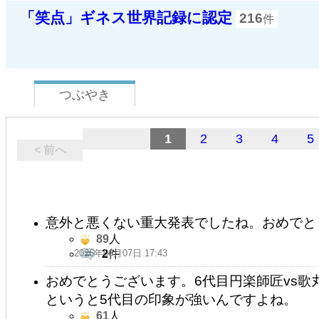
「笑点」ギネス世界記録に認定
216
件
つぶやき
1
2
3
4
5
< 前へ
意外と悪くない重大発表でしたね。おめでと
89
人
2026年06月07日 17:43
2
件
おめでとうございます。6代目円楽師匠vs
というと5代目の印象が強いんですよね。
61
人