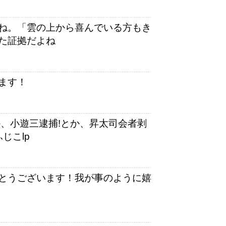
ね。「雲の上から喜んでいる方もき
た証拠だよね
ます！
、小遊三逮捕!とか、昇太司会者剥
じこlp
とうございます！我が事のように嬉