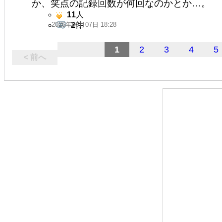
か、笑点の記録回数が何回なのかとか…。
11
人
2026年06月07日 18:28
2
件
1
2
3
4
5
< 前へ