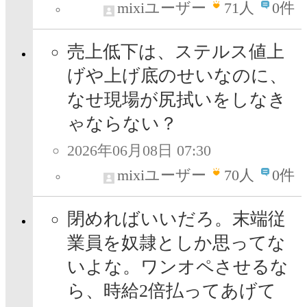
mixiユーザー
71
人
0件
売上低下は、ステルス値上
げや上げ底のせいなのに、
なせ現場が尻拭いをしなき
ゃならない？
2026年06月08日 07:30
mixiユーザー
70
人
0件
閉めればいいだろ。末端従
業員を奴隷としか思ってな
いよな。ワンオペさせるな
ら、時給2倍払ってあげて