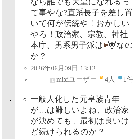
なら誰でも天皇になれるっ
て事やな?直系長子を差し置
いて何が伝統や！おかしい
やろ！政治家、宗教、神社
本庁、男系男子派は
🦌なの
か？
2026年06月09日 13:12
mixiユーザー
4
人
1件
一般人化した元皇族青年
が…は難しいよね、政治家
が決めても。最初は良いけ
ど続けられるのか？