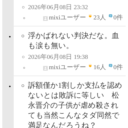
2026年06月08日 23:32
mixiユーザー
23
人
0件
浮かばれない判決だな。血
も涙も無い。
2026年06月08日 19:38
mixiユーザー
16
人
0件
訴額僅か1割しか支払を認め
ないとは敗訴に等しい 松
永晋介の子供が虐め殺され
ても当然こんなタダ同然で
満足なんだろうね？