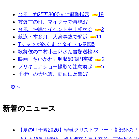
台風、約25万8000人に避難指示
19
被爆前の町、マイクラで再現
37
台風、沖縄でイベント中止相次ぐ
2
競泳・本多灯、人身事故で起訴
11
Tシャツが乾くまで タイトル意図
5
歌舞伎の中村小三郎さん書類送検
28
映画「ちいかわ」興収50億円突破
2
プリキュアショー撮影で注意喚起
5
手術中の大地震、動画に反響
17
一覧へ
新着のニュース
【夏の甲子園2026】聖隷クリストファー・高部陸の