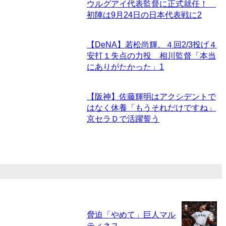
ウルグアイ代表監督に正式就任！
初陣は9月24日の日本代表戦に
2
【DeNA】若松尚輝、４回2/3投げ４
安打１失点の力投 相川監督「本当
にありがたかった」
1
【阪神】佐藤輝明はアクシデントで
はなく休養「もうそれだけですね」
京セラＤで活躍誓う
脅迫「やめて」巨人マル
ティネス