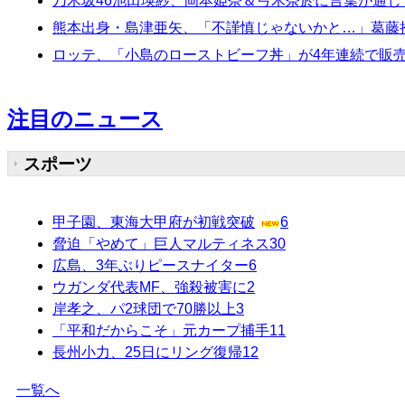
乃木坂46池田瑛紗、岡本姫奈＆弓木奈於に言葉が通
熊本出身・島津亜矢、「不謹慎じゃないかと…」葛藤
ロッテ、「小島のローストビーフ丼」が4年連続で販売数
注目のニュース
スポーツ
甲子園、東海大甲府が初戦突破
6
脅迫「やめて」巨人マルティネス
30
広島、3年ぶりピースナイター
6
ウガンダ代表MF、強殺被害に
2
岸孝之、パ2球団で70勝以上
3
「平和だからこそ」元カープ捕手
11
長州小力、25日にリング復帰
12
一覧へ