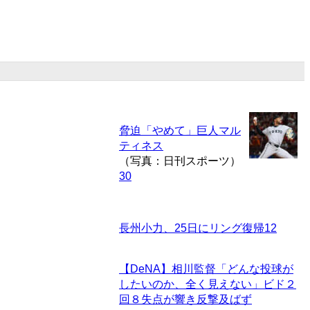
脅迫「やめて」巨人マル
ティネス
（写真：日刊スポーツ）
30
長州小力、25日にリング復帰
12
【DeNA】相川監督「どんな投球が
したいのか、全く見えない」ビド２
回８失点が響き反撃及ばず