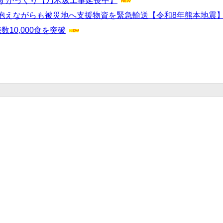
じずがっくり【乃木坂工事延長中】
抱えながらも被災地へ支援物資を緊急輸送【令和8年熊本地震
10,000食を突破