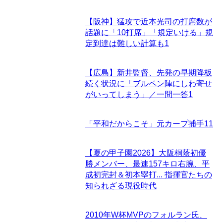
【阪神】猛攻で近本光司の打席数が
話題に「10打席」「規定いける」規
定到達は難しい計算も
1
【広島】新井監督、先発の早期降板
続く状況に「ブルペン陣にしわ寄せ
がいってしまう」／一問一答
1
「平和だからこそ」元カープ捕手
11
【夏の甲子園2026】大阪桐蔭初優
勝メンバー、最速157キロ右腕、平
成初完封＆初本塁打... 指揮官たちの
知られざる現役時代
2010年W杯MVPのフォルラン氏、