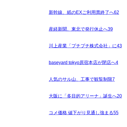
新幹線、紙のEXご利用票終了へ
62
産経新聞、東北で発行休止へ
39
川上産業「プチプチ株式会社」に
43
baseyard tokyo原宿本店が閉店へ
4
人気のサル山、工事で観覧制限
7
大阪に「多目的アリーナ」誕生へ
20
コメ価格 値下がり見通し強まる
55