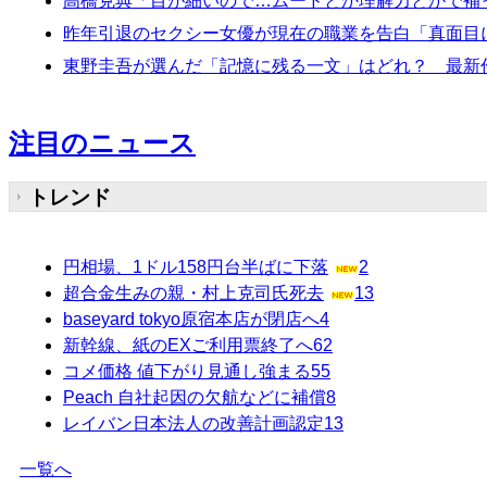
高橋克典「目が細いので…ムードとか理解力とかで補
昨年引退のセクシー女優が現在の職業を告白「真面目
東野圭吾が選んだ「記憶に残る一文」はどれ？ 最新
注目のニュース
トレンド
円相場、1ドル158円台半ばに下落
2
超合金生みの親・村上克司氏死去
13
baseyard tokyo原宿本店が閉店へ
4
新幹線、紙のEXご利用票終了へ
62
コメ価格 値下がり見通し強まる
55
Peach 自社起因の欠航などに補償
8
レイバン日本法人の改善計画認定
13
一覧へ