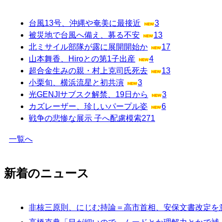
台風13号、沖縄や奄美に最接近
3
被災地で台風へ備え、募る不安
13
北ミサイル部隊が露に展開開始か
17
山本舞香、Hiroとの第1子出産
4
超合金生みの親・村上克司氏死去
13
小栗旬、横浜流星と初共演
3
光GENJIサブスク解禁、19日から
3
カズレーザー、珍しいパープル姿
6
戦争の悲惨な展示 子へ配慮模索
271
一覧へ
新着のニュース
非核三原則、にじむ持論＝高市首相、安保文書改定を