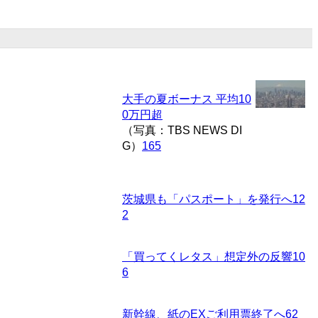
大手の夏ボーナス 平均10
0万円超
（写真：TBS NEWS DI
G）
165
茨城県も「パスポート」を発行へ
12
2
「買ってくレタス」想定外の反響
10
6
新幹線、紙のEXご利用票終了へ
62