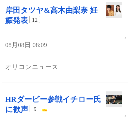
岸田タツヤ&高木由梨奈 妊
娠発表
12
08月08日 08:09
オリコンニュース
HRダービー参戦イチロー氏
に歓声
9