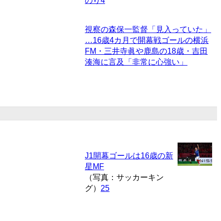
のり
4
視察の森保一監督「見入っていた」
…16歳4カ月で開幕戦ゴールの横浜
FM・三井寺眞や鹿島の18歳・吉田
湊海に言及「非常に心強い」
J1開幕ゴールは16歳の新
星MF
（写真：サッカーキン
グ）
25