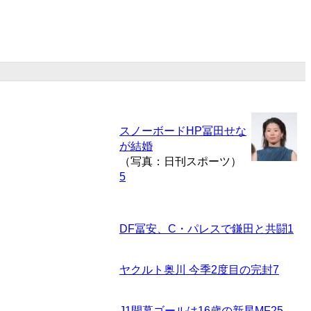
スノーボードHP冨田せな
が結婚
（写真：日刊スポーツ）
5
DF冨安、C・パレスで鎌田と共闘
1
ヤクルト奥川 今季2度目の完封
7
J1開幕ゴールは16歳の新星MF
25