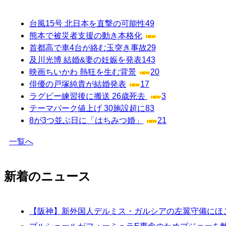
台風15号 北日本を直撃の可能性
49
熊本で被災者支援の動き本格化
首都高で車4台が絡む玉突き事故
29
及川光博 結婚&妻の妊娠を発表
143
映画ちいかわ 熱狂を生む背景
20
俳優の戸塚純貴が結婚発表
17
ラグビー練習後に搬送 26歳死去
3
テーマパーク値上げ 30施設超に
83
8が3つ並ぶ日に「はちみつ婚」
21
一覧へ
新着のニュース
【阪神】新外国人デルミス・ガルシアの左翼守備にほ