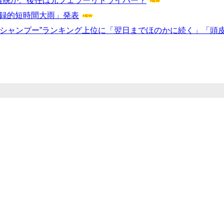
離脱か。後任は元フェラーリドライバー？
記録的短時間大雨」発表
なシャンプー”ランキング上位に「翌日までほのかに続く」「頭