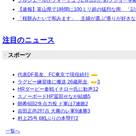
プルシェールがフォーミュラE専念のためプジョーを
【速報】富山県で1時間に100ミリ超の猛烈な雨 「
「桜餅みたいで和みます」 主婦が選ぶ“香りが好き
注目のニュース
スポーツ
代表DF長友、FC東京で現役続行
ラグビー練習後に搬送 26歳死去
3
HRダービー参戦イチロー氏に歓声
12
スノーボードHP冨田せなが結婚
5
朗希6回2失点力投 ド軍は7連敗
2
吉田正尚2打点 大勝のレ軍9連勝
3
村上25号 6戦ぶりの本塁打
2
一覧へ