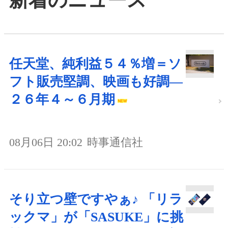
新着のニュース
任天堂、純利益５４％増＝ソ
フト販売堅調、映画も好調―
２６年４～６月期
08月06日 20:02
時事通信社
そり立つ壁ですやぁ♪ 「リラ
ックマ」が「SASUKE」に挑